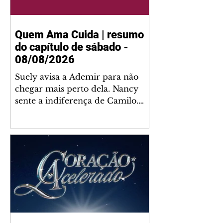
Quem Ama Cuida | resumo
do capítulo de sábado -
08/08/2026
Suely avisa a Ademir para não
chegar mais perto dela. Nancy
sente a indiferença de Camilo.
Tiago diz a Ingrid que ela não
tem competência para presidir a
joalheria. André conta a Pedro
que a associação de advogados
expulsou Ademir. Laurentino
contrata Adriana para servir no
restaurante. Adriana vê Pedro e
Bruna no restaurante. Bruna
provoca Adriana. Dora pede
ajuda a André para marcar um