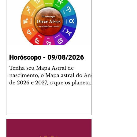
Horóscopo - 09/08/2026
Tenha seu Mapa Astral de
nascimento, o Mapa astral do Ano
de 2026 e 2027, o que os planetas
indicam para o seu: Trabalho,
Amor, Dinheiro, Saúde e Família.
Estudo com 35 páginas. Adquira
já através da nossa loja virtual ou
na loja física: rua Emiliano
Perneta 30 – loja 21 – galeria
Cezar Franco – centro –