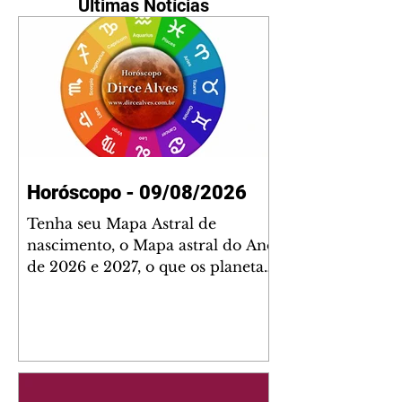
Últimas Notícias
Horóscopo - 09/08/2026
Tenha seu Mapa Astral de
nascimento, o Mapa astral do Ano
de 2026 e 2027, o que os planetas
indicam para o seu: Trabalho,
Amor, Dinheiro, Saúde e Família.
Estudo com 35 páginas. Adquira
já através da nossa loja virtual ou
na loja física: rua Emiliano
Perneta 30 – loja 21 – galeria