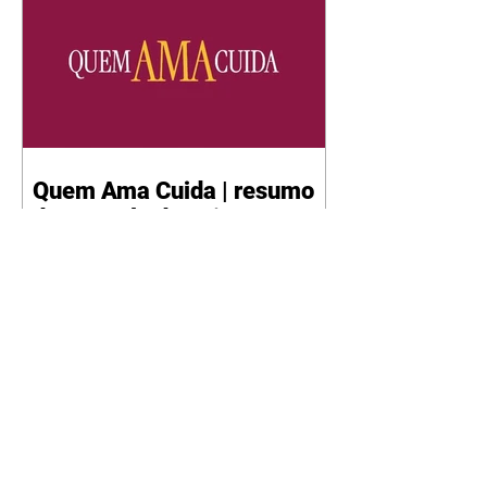
Quem Ama Cuida | resumo
do capítulo de quinta -
06/08/2026
Pedro percebe que Bruna tomou
um remédio para dormir. Joel
demonstra interesse por Adriana.
Fernando elogia Mau Mau. Bia
não gosta quando Brigitte e
Rafael se sentam à mesa com ela
e César, atrapalhando o jantar
romântico do casal. Bruna se