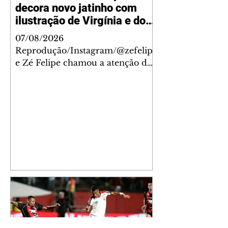
decora novo jatinho com
ilustração de Virgínia e dos
filhos
07/08/2026
Reprodução/Instagram/@zefelip
e Zé Felipe chamou a atenção dos
seguidores ao revelar um detalhe
especial de sua nova aeronave. O
cantor compartilhou nesta
quinta-feira, 6, registros do
jatinho recém-adquirido e
mostrou que decidiu personalizar
o espaço com uma ilustração que
reúne Virginia Fonseca e os três
filhos que eles tiveram juntos:
Maria Alice, Maria Flor e José
Leonardo. Na imagem, aparecem
os apelidos dos integrantes da
família, entre eles "Papai",