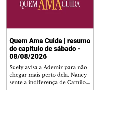
Quem Ama Cuida | resumo
do capítulo de sábado -
08/08/2026
Suely avisa a Ademir para não
chegar mais perto dela. Nancy
sente a indiferença de Camilo.
Tiago diz a Ingrid que ela não
tem competência para presidir a
joalheria. André conta a Pedro
que a associação de advogados
expulsou Ademir. Laurentino
contrata Adriana para servir no
restaurante. Adriana vê Pedro e