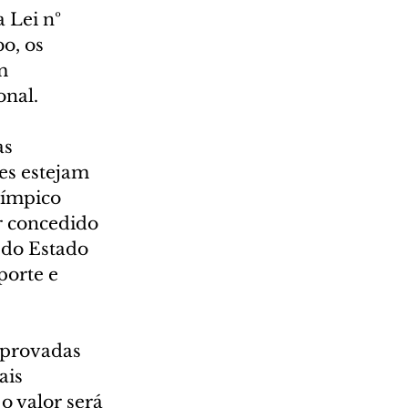
 Lei nº 
o, os 
m 
nal. 
s 
es estejam 
límpico 
r concedido 
 do Estado 
orte e 
aprovadas 
is 
o valor será 