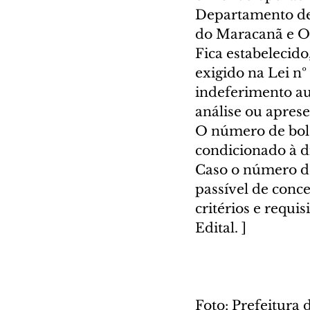
Departamento de P
do Maracanã e Os
Fica estabelecid
exigido na Lei nº
indeferimento au
análise ou aprese
O número de bols
condicionado à d
Caso o número de 
passível de conc
critérios e requis
Edital. ]
Foto: Prefeitura