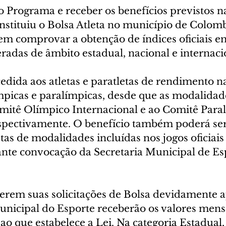
o Programa e receber os benefícios previstos na
nstituiu o Bolsa Atleta no município de Colomb
em comprovar a obtenção de índices oficiais e
adas de âmbito estadual, nacional e internacio
edida aos atletas e paratletas de rendimento na
picas e paralímpicas, desde que as modalidad
mitê Olímpico Internacional e ao Comitê Para
espectivamente. O benefício também poderá se
letas de modalidades incluídas nos jogos oficiais
nte convocação da Secretaria Municipal de Esp
iverem suas solicitações de Bolsa devidamente 
nicipal do Esporte receberão os valores mensa
o que estabelece a Lei. Na categoria Estadual, 