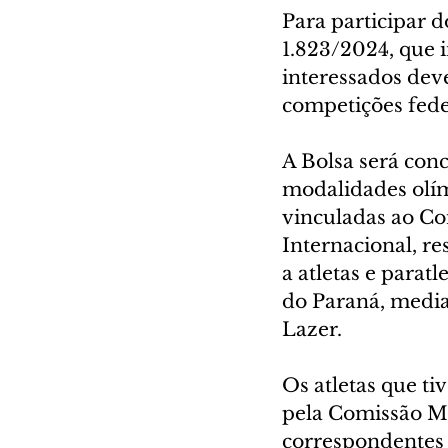
Para participar d
1.823/2024, que i
interessados dev
competições feder
A Bolsa será conc
modalidades olím
vinculadas ao Co
Internacional, r
a atletas e parat
do Paraná, media
Lazer. 
Os atletas que t
pela Comissão Mu
correspondentes a