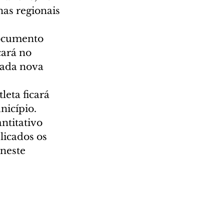
as regionais 
documento 
cará no 
dada nova 
eta ficará 
icípio. 
ntitativo 
licados os 
 neste 