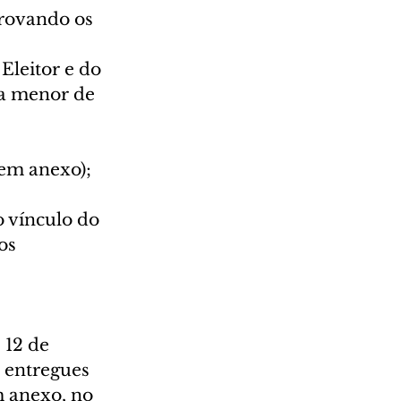
rovando os 
Eleitor e do 
ja menor de 
em anexo); 
 vínculo do 
os 
 12 de 
 entregues 
 anexo, no 