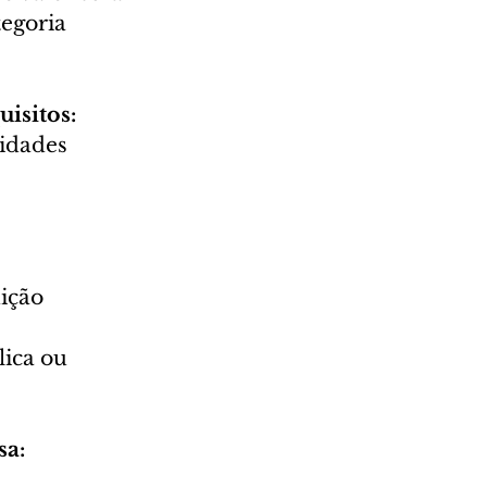
egoria 
uisitos: 
idades 
ição 
ica ou 
a: 