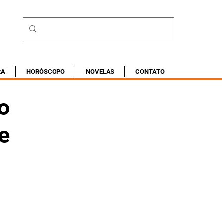
RA
HORÓSCOPO
NOVELAS
CONTATO
o
e