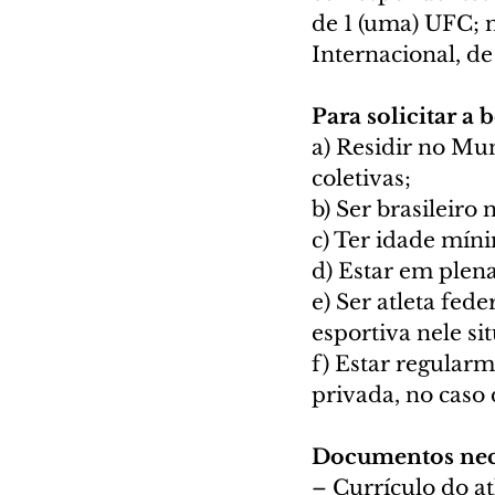
de 1 (uma) UFC; n
Internacional, de
Para solicitar a 
a) Residir no Mu
coletivas; 
b) Ser brasileiro 
c) Ter idade míni
d) Estar em plena
e) Ser atleta fed
esportiva nele si
f) Estar regularm
privada, no caso 
Documentos neces
– Currículo do atl