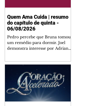
Quem Ama Cuida | resumo
do capítulo de quinta -
06/08/2026
Pedro percebe que Bruna tomou
um remédio para dormir. Joel
demonstra interesse por Adriana.
Fernando elogia Mau Mau. Bia
não gosta quando Brigitte e
Rafael se sentam à mesa com ela
e César, atrapalhando o jantar
romântico do casal. Bruna se
aproveita da preocupação de
Pedro com sua saúde para
manter o marido ao seu lado.
Elenice acusa Rosa por seu
desentendimento com Adriana.