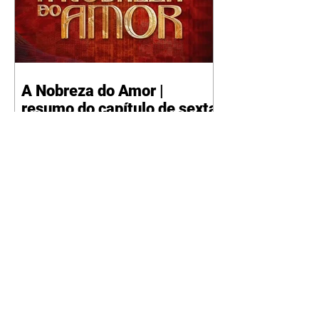
A Nobreza do Amor |
resumo do capítulo de sexta
- 07/08/2026
Omar afirma a Tonho que lutará
pelo amor de Alika. Salma
repreende Miguel e Fátima por
terem sido rudes com Omar.
Maria Helena aconselha Manoel
sobre seu namoro com Ana
Maria. Pressionado, Bakari revela
a Jendal que Chinua esteve em
terras inimigas. Omar pede que
Alika o acompanhe até a agência