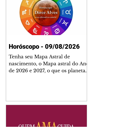
Horóscopo - 09/08/2026
Tenha seu Mapa Astral de
nascimento, o Mapa astral do Ano
de 2026 e 2027, o que os planetas
indicam para o seu: Trabalho,
Amor, Dinheiro, Saúde e Família.
Estudo com 35 páginas. Adquira
já através da nossa loja virtual ou
na loja física: rua Emiliano
Perneta 30 – loja 21 – galeria
Cezar Franco – centro –
Curitiba. Você pode pedir