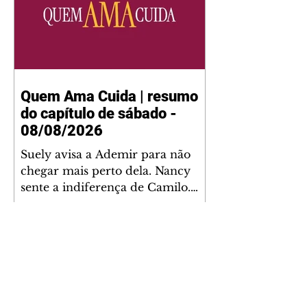
Quem Ama Cuida | resumo
do capítulo de sábado -
08/08/2026
Suely avisa a Ademir para não
chegar mais perto dela. Nancy
sente a indiferença de Camilo.
Tiago diz a Ingrid que ela não
tem competência para presidir a
joalheria. André conta a Pedro
que a associação de advogados
expulsou Ademir. Laurentino
contrata Adriana para servir no
restaurante. Adriana vê Pedro e