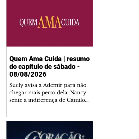
Quem Ama Cuida | resumo
do capítulo de sábado -
08/08/2026
Suely avisa a Ademir para não
chegar mais perto dela. Nancy
sente a indiferença de Camilo.
Tiago diz a Ingrid que ela não
tem competência para presidir a
joalheria. André conta a Pedro
que a associação de advogados
expulsou Ademir. Laurentino