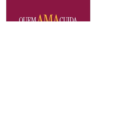
Quem Ama Cuida | resumo
do capítulo de sábado -
08/08/2026
Suely avisa a Ademir para não
chegar mais perto dela. Nancy
sente a indiferença de Camilo.
Tiago diz a Ingrid que ela não
tem competência para presidir a
joalheria. André conta a Pedro
que a associação de advogados
expulsou Ademir. Laurentino