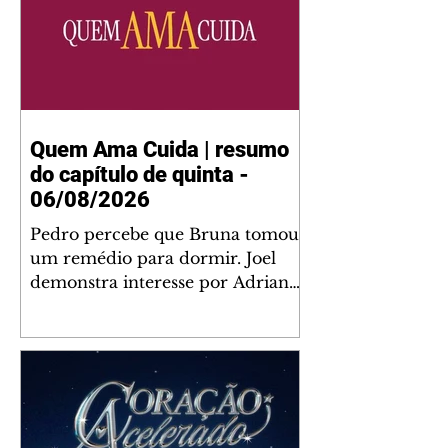
Quem Ama Cuida | resumo
do capítulo de quinta -
06/08/2026
Pedro percebe que Bruna tomou
um remédio para dormir. Joel
demonstra interesse por Adriana.
Fernando elogia Mau Mau. Bia
não gosta quando Brigitte e
Rafael se sentam à mesa com ela
e César, atrapalhando o jantar
romântico do casal. Bruna se
aproveita da preocupação de