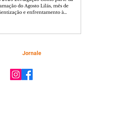
amação do Agosto Lilás, mês de
ientização e enfrentamento à
cia contra a mulher, a Prefeitura de
iba, por meio da Secretaria Municipal
porte, Lazer e Juventude (Smelj)
e, no dia 11 de agosto, às 14h, a
a Segura de Si: Defesa Pessoal e
roteção, no Teatro da Vila, na Cidade
Siga
Jornale
rial de Curitiba (CIC). A atividade é
ta e tem como objetivo fortalecer a
onfiança, incentivar o autocuidado e