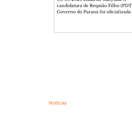
candidatura de Requião Filho (PDT
Governo do Paraná foi oficializada
desta quarta-feira (5), em Curitiba. 
coligação liderada pelo atual depu
estadual conta com PDT, PT, PV, P
PCdoB, Rede, PRD e Solidariedade,
indicou Michelle Caputo para a va
vice-governador. A chapa conta a
Contato comercial
Gleisi Hoffmann e Dr. Rosinha para
mmjornale@gmail.com
vagas ao Senado. O ato político foi marcado
Telefone: (41) 99978-9956
pela celebração da formação da col
reuniu
Redação
E-mail:
redacaojornale@gmail.com
Site de
Notícias
de Curitiba / Paraná