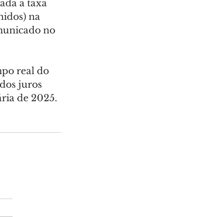
ada a taxa 
idos) na 
omunicado no 
mpo real do 
os juros 
ria de 2025.