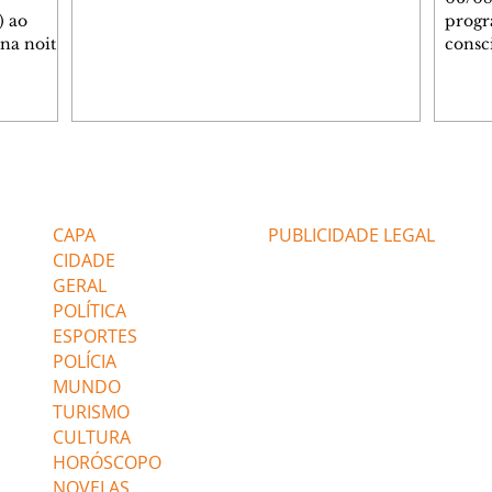
) ao
progr
 na noite
consc
A
violên
tado
Curit
SOL,
de Es
 que
promov
ga de
oficin
inda com
Autop
Editorias
Editais Certificados
 as
Indust
gratui
CAPA
PUBLICIDADE LEGAL
igação e
autoc
CIDADE
GERAL
POLÍTICA
ESPORTES
POLÍCIA
MUNDO
TURISMO
CULTURA
HORÓSCOPO
NOVELAS