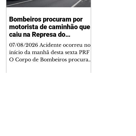
Bombeiros procuram por
motorista de caminhão que
caiu na Represa do
Vossoroca
07/08/2026 Acidente ocorreu no
início da manhã desta sexta PRF
O Corpo de Bombeiros procura
pelo motorista de um caminhão
que tombou e caiu na Represa do
Vossoroca, em Tijucas do Sul,
Região Metropolitana de Curitiba.
O veículo de carga trafegava no
sentido Santa Catarina da rodovia
quando houve o acidente, no
quilômetro 652, nas primeiras
horas desta sexta-feira (7).
Inicialmente, a Polícia Rodoviária