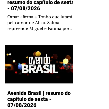
resumo do capítulo de sexta
- 07/08/2026
Omar afirma a Tonho que lutará
pelo amor de Alika. Salma
repreende Miguel e Fátima por
terem sido rudes com Omar.
Maria Helena aconselha Manoel
sobre seu namoro com Ana
Maria. Pressionado, Bakari revela
a Jendal que Chinua esteve em
terras inimigas. Omar pede que
Alika o acompanhe até a agência
bancária. Chinua alerta Dumi,
Akin e Ladisa sobre as
desconfianças de Jendal, que
Avenida Brasil | resumo do
sonda Pascoal sobre seu
capítulo de sexta -
conselheiro. Chinua sugere que
Kênia reveja sua decisão de se
07/08/2026