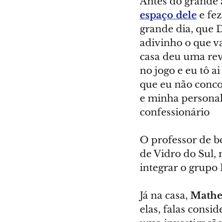
Antes do grande a
espaço dele
 e fe
grande dia, que D
adivinho o que v
casa deu uma revi
no jogo e eu tô a
que eu não conco
e minha personal
confessionário
O professor de b
de Vidro do Sul, 
integrar o grupo 
Já na casa, 
Matheu
elas, falas consi