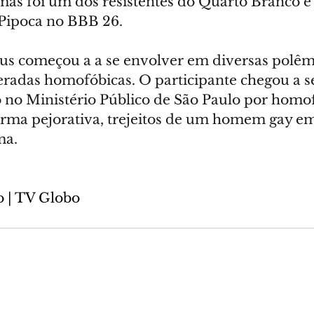
mas foi um dos resistentes do Quarto Branco e
 Pipoca no BBB 26.
eus começou a a se envolver em diversas polêmi
deradas homofóbicas. O participante chegou a se
 no Ministério Público de São Paulo por homof
forma pejorativa, trejeitos de um homem gay e
ma.
 | TV Globo