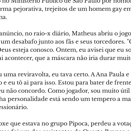
 no Ministério Público de São Paulo por homof
forma pejorativa, trejeitos de um homem gay e
ma.
núncio, no raio-x diário, Matheus abriu o jogo
 um desabafo junto aos fãs e seus torcedores. 
eus esteja conosco. Ontem, eu avisei que eu so
i acontecer, que a máscara não iria durar muit
uma reviravolta, eu tava certo. A Ana Paula e 
e eu tô ai para isso. Estou para bater de frent
eu não concordo. Como jogador, sou muito útil 
ha personalidade está sendo um tempero a mais
essionário.
oxe que estava no grupo Pipoca, perdeu a vota