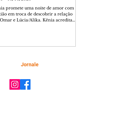
nia promete uma noite de amor com
tião em troca de descobrir a relação
 Omar e Lúcia/Alika. Kênia acredita
inta esteja mesmo ao lado de Jendal, e
o convite para jantar com os dois.
 desabafa com Casemiro e conta que
ília de Lúcia/Alika tem uma dívida
mar. Ana Maria vai à casa de Manoel
estratada por Fortunato. José e Omar
tam sobre a possível jazida de
Siga
Jornale
tênio na região. Virgínia provoca
nes na frente de Marta. Binta s