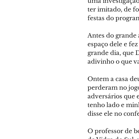
uma investigação
ter imitado, de 
festas do progra
Antes do grande a
espaço dele e fez
grande dia, que D
adivinho o que va
Ontem a casa deu 
perderam no jogo 
adversários que 
tenho lado e min
disse ele no conf
O professor de b