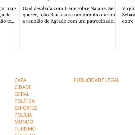
gar mais
Gael desabafa com Irene sobre Naiane. Sem
Virgí
ça de
querer, João Raul causa um tumulto durante
Sebas
 não tem
a reunião de Agrado com um patrocinador.
entre
ia.
Zilá orienta Osmar a seguir Cinara, que
que B
ão de
percebe a movimentação e alerta Ronei.
nega 
ntino
Palhares confronta Cinara sobre a
Tonho
aproximação com Ronei. Eduarda pensa
a fam
una no
em pedir a Valéria para ficar com Sol. Gael
com O
a. Dora
decide terminar com Naiane. João Raul
e é d
m
inventa para Agrado que não está
comen
Editorias
Editais Certificados
Lyris
conseguindo conviver com seu sucesso, e
tungs
urante de
termina o relacionamento dos dois.
Dióge
CAPA
PUBLICIDADE LEGAL
CIDADE
GERAL
POLÍTICA
ESPORTES
POLÍCIA
MUNDO
TURISMO