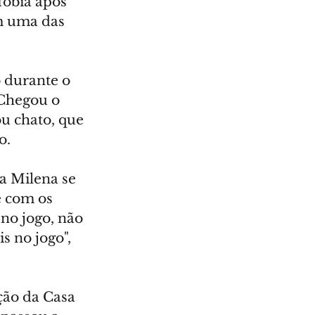
obia após 
m uma das 
 durante o 
"Chegou o 
u chato, que 
o.
a Milena se 
e com os 
no jogo, não 
 no jogo", 
ção da Casa 