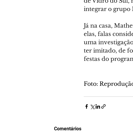
de Vidro do Sul, 
integrar o grupo
Já na casa, Math
elas, falas consi
uma investigação
ter imitado, de 
festas do progra
Foto: Reprodução
Comentários