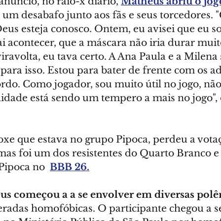
núncio, no raio-x diário, 
Matheus abriu o jog
z um desabafo junto aos fãs e seus torcedores. 
eus esteja conosco. Ontem, eu avisei que eu so
ai acontecer, que a máscara não iria durar mui
ravolta, eu tava certo. A Ana Paula e a Milena
i para isso. Estou para bater de frente com os a
rdo. Como jogador, sou muito útil no jogo, não
idade está sendo um tempero a mais no jogo", d
oxe que estava no grupo Pipoca, perdeu a vota
mas foi um dos resistentes do Quarto Branco e
Pipoca no  
BBB 26.
s começou a a se envolver em diversas polê
deradas homofóbicas. O participante chegou a se