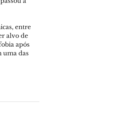
 passou a 
cas, entre 
r alvo de 
obia após 
m uma das 