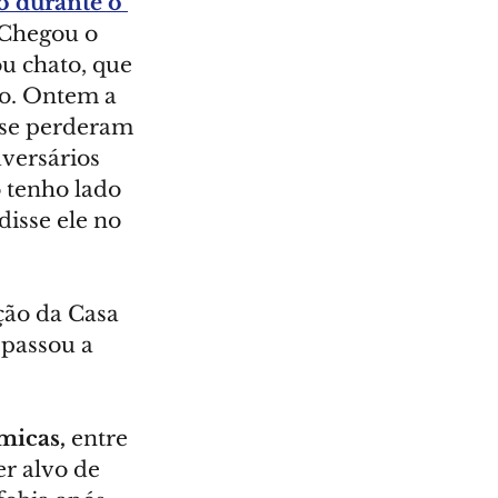
o durante o 
"Chegou o 
u chato, que 
to. Ontem a 
 se perderam 
dversários 
 tenho lado 
isse ele no 
ção da Casa 
 passou a 
micas,
 entre 
r alvo de 