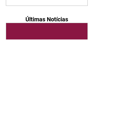
Últimas Notícias
Quem Ama Cuida | resumo
do capítulo de sábado -
08/08/2026
Suely avisa a Ademir para não
chegar mais perto dela. Nancy
sente a indiferença de Camilo.
Tiago diz a Ingrid que ela não