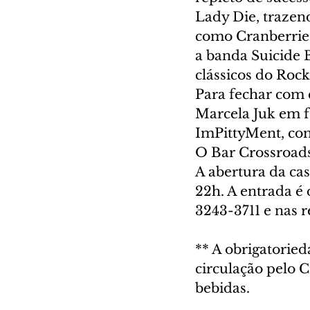
Lady Die, trazen
como Cranberries,
a banda Suicide 
clássicos do Rock
Para fechar com c
Marcela Juk em f
ImPittyMent, com
O Bar Crossroads 
A abertura da ca
22h. A entrada é 
3243-3711 e nas r
** A obrigatorie
circulação pelo 
bebidas.