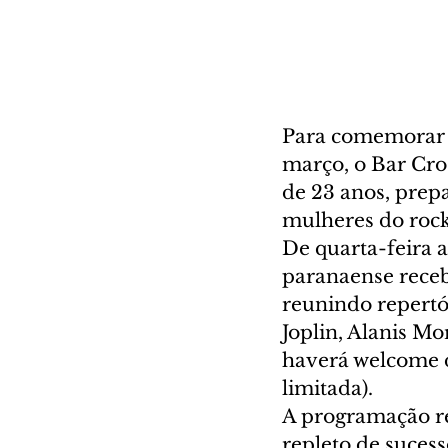
Para comemorar o
março, o Bar Cros
de 23 anos, prep
mulheres do rock
De quarta-feira a
paranaense receb
reunindo repertó
Joplin, Alanis Mor
haverá welcome d
limitada).
A programação re
repleto de sucesso