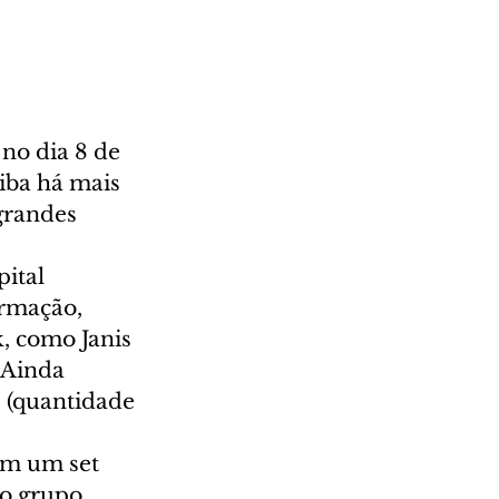
no dia 8 de 
iba há mais 
grandes 
ital 
rmação, 
, como Janis 
 Ainda 
 (quantidade 
om um set 
do grupo 