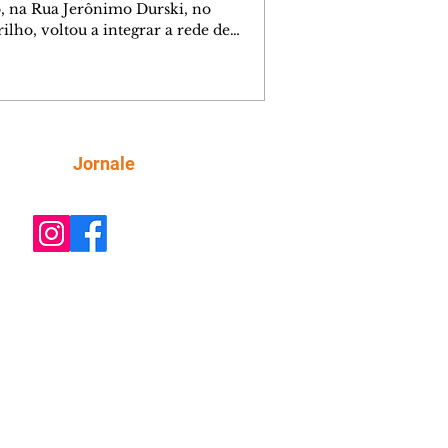
o, na Rua Jerônimo Durski, no
ilho, voltou a integrar a rede de
tecas de bairros de Curitiba nesta
a-feira (6/8), após passar por amplo
sso de restauro e ampliação. Reaberto
s de mais de 15 anos fechado por
emas estruturais, o local é um
tante reforço na política de incentivo
Siga
Jornale
ura da cidade, ampliando o acesso da
ção aos livros e às atividades
rias. Ao entregar a obra, o prefeito Ed