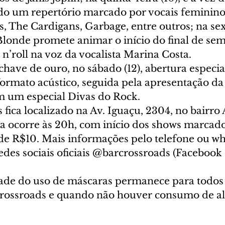
do um repertório marcado por vocais feminino
 The Cardigans, Garbage, entre outros; na sexta
Blonde promete animar o início do final de se
 n’roll na voz da vocalista Marina Costa.
have de ouro, no sábado (12), abertura especia
ormato acústico, seguida pela apresentação da
 um especial Divas do Rock. 
fica localizado na Av. Iguaçu, 2304, no bairro 
sa ocorre às 20h, com início dos shows marcado
de R$10. Mais informações pelo telefone ou wha
edes sociais oficiais @barcrossroads (Facebook 
dade do uso de máscaras permanece para todos 
Crossroads e quando não houver consumo de al