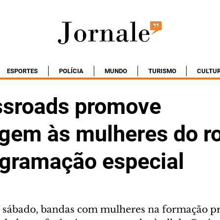
ESPORTES
POLÍCIA
MUNDO
TURISMO
CULTU
ssroads promove
em às mulheres do r
gramação especial
 a sábado, bandas com mulheres na formação 