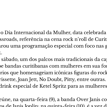
 Dia Internacional da Mulher, data celebrada 
sroads, referência na cena rock n’roll de Curit
arou uma programação especial com foco nas 
. 
 sábado, um dos palcos mais tradicionais da cap
e bandas curitibanas com mulheres em sua fo
rios que homenageiam icônicas figuras do rock
issette, Joan Jett, No Doubt, Pitty, entre outras.
rink especial de Ketel Spritz para as mulheres
úne, na quarta-feira (9), a banda Over Janis c
s de Janis Joplin; na quinta-feira (10), é a vez 