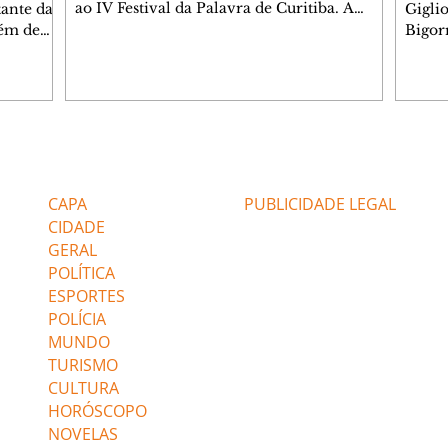
ao IV Festival da Palavra de Curitiba. A
ante da
Gigli
programação gratuita para a sexta-feira
lém de
Bigorr
(7/8) inclui oficinas, bate-papos, peças de
apitais
biblio
teatro, exposições e mesas-redondas. Um
ao 5º), a
quint
dos destaques é a participação da escritora
enho
proce
colombiana Pilar Quintana, que estará no
.
depoi
teatro do Memorial de Curitiba, às 20h.
dos do
probl
Confira AQUI a agenda completa da sexta.
tra que
impor
Editorias
Editais Certificados
O Mundo Indomável é o tema da conversa
entre as
à leit
de Pilar com Mariana Sanche
popula
CAPA
PUBLICIDADE LEGAL
ri
literá
CIDADE
GERAL
POLÍTICA
ESPORTES
POLÍCIA
MUNDO
TURISMO
CULTURA
HORÓSCOPO
NOVELAS