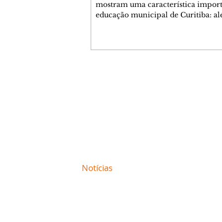
mostram uma característica import
educação municipal de Curitiba: a
apresentar a melhor nota entre as c
brasileiras (6,9) nos anos iniciais (1º 
cidade tem uma rede com desemp
consistente em todas as suas escolas
Levantamento feito a partir dos da
Ministério da Educação (MEC) mos
Contato comercial
Curitiba tem 22 escolas municipais 
mmjornale@gmail.com
100 maiores notas do Ideb do país e
Telefone: (41) 99978-9956
nenhuma entre as 100 menores. Cu
Redação
E-mail:
redacaojornale@gmail.com
Site de
Notícias
de Curitiba / Paraná