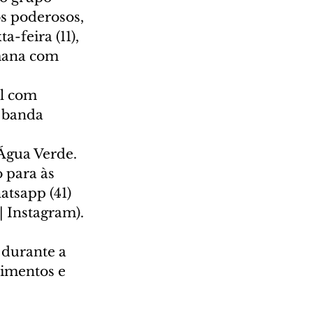
s poderosos, 
-feira (11), 
mana com 
l com 
 banda 
Água Verde. 
 para às 
tsapp (41) 
| Instagram).
durante a 
imentos e 