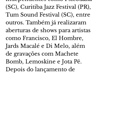
(SC), Curitiba Jazz Festival (PR), 
Tum Sound Festival (SC), entre 
outros. Também já realizaram 
aberturas de shows para artistas 
como Francisco, El Hombre, 
Jards Macalé e Di Melo, além 
de gravações com Machete 
Bomb, Lemoskine e Jota Pê. 
Depois do lançamento de 
singles e do EP 
#PotássioNeles
(2018), a Bananeira apresenta 
seu primeiro álbum "Feira 
Livre", que promete agradar 
tanto aos ouvidos de quem quer 
se divertir e dançar, quanto aos 
que buscam o apuro técnico 
exibido pelas brass bands. 