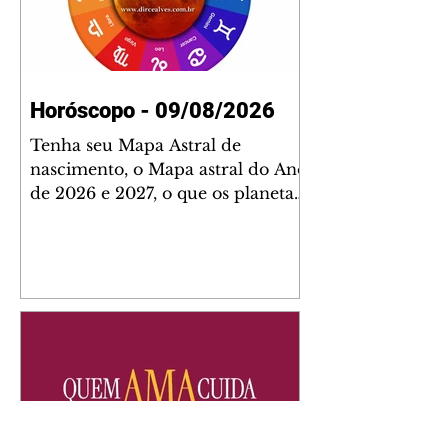
Horóscopo - 09/08/2026
Tenha seu Mapa Astral de
nascimento, o Mapa astral do Ano
de 2026 e 2027, o que os planetas
indicam para o seu: Trabalho,
Amor, Dinheiro, Saúde e Família.
Estudo com 35 páginas. Adquira
já através da nossa loja virtual ou
na loja física: rua Emiliano
Perneta 30 – loja 21 – galeria
Cezar Franco – centro –
Curitiba. Você pode pedir
também através do nosso
Whatsapp e receber seu livro