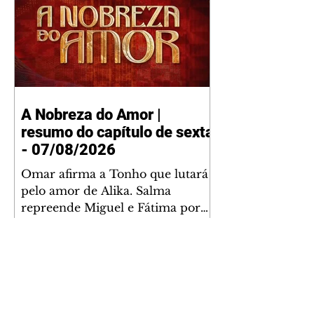
A Nobreza do Amor |
resumo do capítulo de sexta
- 07/08/2026
Omar afirma a Tonho que lutará
pelo amor de Alika. Salma
repreende Miguel e Fátima por
terem sido rudes com Omar.
Maria Helena aconselha Manoel
sobre seu namoro com Ana
Maria. Pressionado, Bakari revela
a Jendal que Chinua esteve em
terras inimigas. Omar pede que