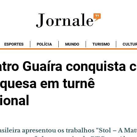
ESPORTES
POLÍCIA
MUNDO
TURISMO
CULTU
tro Guaíra conquista c
quesa em turnê
ional
ileira apresentou os trabalhos “Stol – A Matt