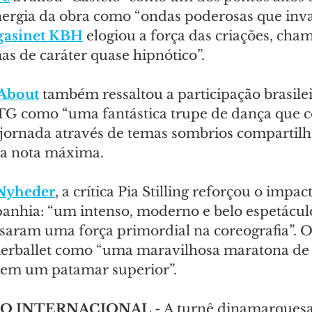
ergia da obra como “ondas poderosas que inv
asinet KBH
 elogiou a força das criações, cha
as de caráter quase hipnótico”.
About
 também ressaltou a participação brasilei
BTG como “uma fantástica trupe de dança que 
jornada através de temas sombrios compartilha
 a nota máxima.
 Nyheder
, a crítica Pia Stilling reforçou o impac
anhia: “um intenso, moderno e belo espetáculo
ssaram uma força primordial na coreografia”. O
rballet como “uma maravilhosa maratona de 
 em um patamar superior”.
O INTERNACIONAL
 - A turnê dinamarques