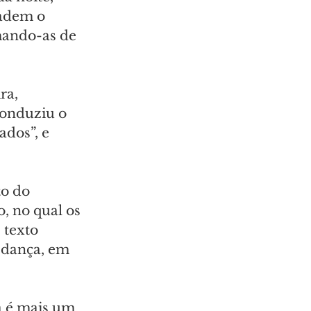
adem o 
mando-as de 
ra, 
conduziu o 
dos”, e 
to do 
, no qual os 
 texto 
dança, em 
a é mais um 