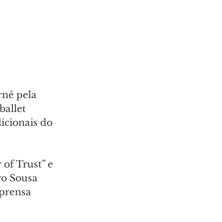
nê pela 
allet 
icionais do 
of Trust” e 
ro Sousa 
mprensa 