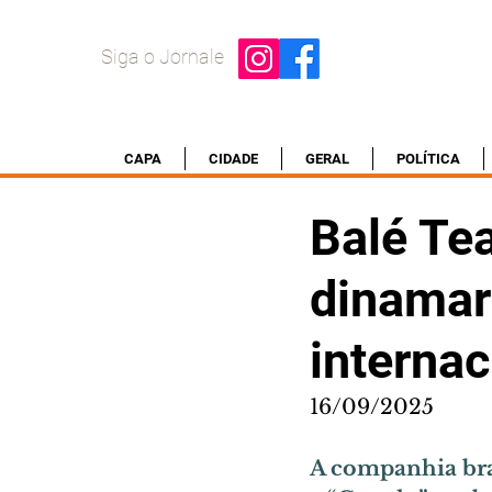
Siga o Jornale
CAPA
CIDADE
GERAL
POLÍTICA
Balé Tea
dinamar
internac
16/09/2025
A companhia bras