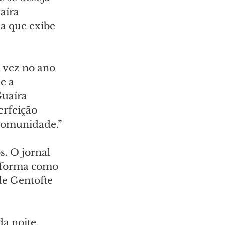
aíra 
a que exibe 
 vez no ano 
e a 
Guaíra 
rfeição 
 comunidade.”
. O jornal 
 forma como 
de Gentofte 
a noite, 