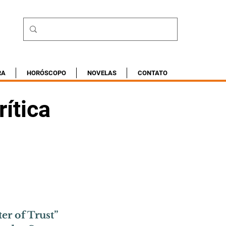
RA
HORÓSCOPO
NOVELAS
CONTATO
rítica
er of Trust” 