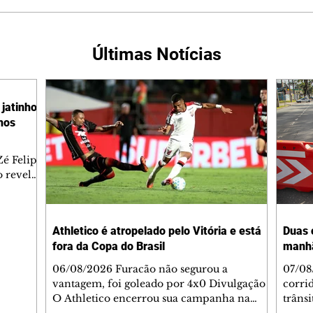
Últimas Notícias
jatinho
lhos
é Felipe
 revelar
ronave.
-feira,
rido e
Athletico é atropelado pelo Vitória e está
Duas 
o espaço
fora da Copa do Brasil
manh
inia
veram
06/08/2026 Furacão não segurou a
07/08
sé
vantagem, foi goleado por 4x0 Divulgação
corri
s
O Athletico encerrou sua campanha na
trâns
 entre