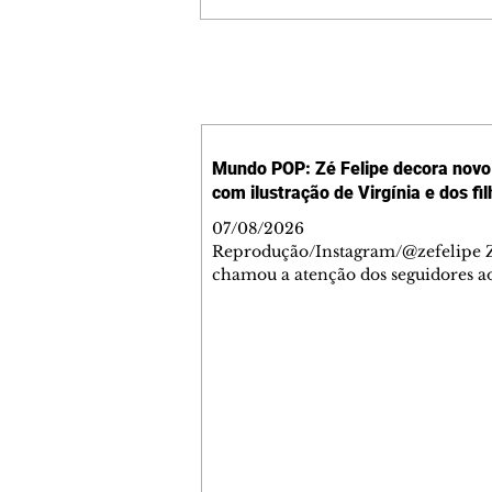
Mundo POP: Zé Felipe decora novo 
com ilustração de Virgínia e dos fi
07/08/2026
Reprodução/Instagram/@zefelipe Z
chamou a atenção dos seguidores ao
um detalhe especial de sua nova ae
O cantor compartilhou nesta quinta
6, registros do jatinho recém-adqui
mostrou que decidiu personalizar 
com uma ilustração que reúne Virg
Fonseca e os três filhos que eles ti
juntos: Maria Alice, Maria Flor e Jo
Leonardo. Na imagem, aparecem o
apelidos dos integrantes da família,