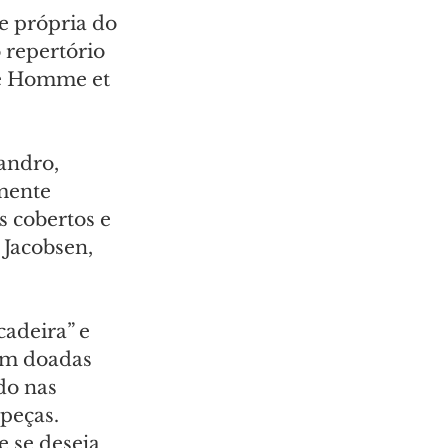
e própria do 
 repertório 
ne Homme et 
andro, 
mente 
 cobertos e 
 Jacobsen, 
adeira” e 
am doadas 
do nas 
peças.
 se deseja 