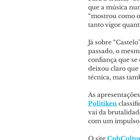
que a música nun
“mostrou como o 
tanto vigor quant
Já sobre “Castel
passado, o mesmo 
confiança que se 
deixou claro que
técnica, mas tam
As apresentações
Politiken
 classi
vai da brutalidad
com um impulso b
O site 
CphCultu