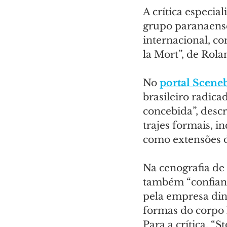
A crítica especia
grupo paranaense
internacional, c
la Mort”, de Rolan
No 
portal Scene
brasileiro radic
concebida”, descr
trajes formais, i
como extensões d
Na cenografia de 
também “confiança
pela empresa din
formas do corpo 
Para a crítica, “