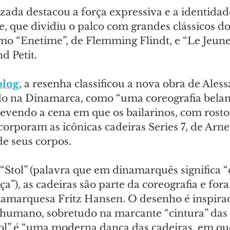
lizada destacou a força expressiva e a identidad
, que dividiu o palco com grandes clássicos do
omo “Enetime”, de Flemming Flindt, e “Le Jeu
d Petit.
blog
, a resenha classificou a nova obra de Aless
ado na Dinamarca, como “uma coreografia bela
evendo a cena em que os bailarinos, com rostos
ncorporam as icônicas cadeiras Series 7, de Arne
e seus corpos.
“Stol” (palavra que em dinamarquês significa “c
”), as cadeiras são parte da coreografia e for
amarquesa Fritz Hansen. O desenho é inspira
humano, sobretudo na marcante “cintura” das 
Stol” é “uma moderna dança das cadeiras, em que