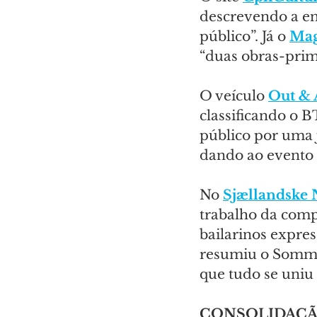
descrevendo a en
público”. Já o 
Mag
“duas obras-prim
O veículo 
Out & 
classificando o 
público por uma 
dando ao evento
No 
Sjællandske
trabalho da comp
bailarinos expre
resumiu o Somme
que tudo se uniu
CONSOLIDAÇÃ