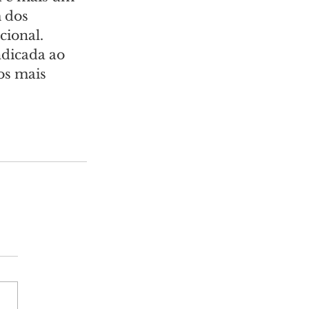
 dos 
cional. 
ndicada ao 
os mais 