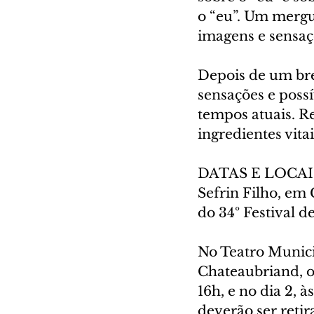
o “eu”. Um mergu
imagens e sensaç
Depois de um bre
sensações e possí
tempos atuais. Re
ingredientes vitai
DATAS E LOCAIS -
Sefrin Filho, em 
do 34º Festival d
No Teatro Munici
Chateaubriand, o 
16h, e no dia 2, à
deverão ser reti