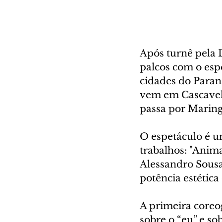
Após turnê pela 
palcos com o esp
cidades do Paran
vem em Cascavel 
passa por Maring
O espetáculo é u
trabalhos: "Anima
Alessandro Sousa 
potência estética 
A primeira coreo
sobre o “eu” e so