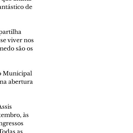
ntástico de 
artilha 
se viver nos 
 medo são os 
o Municipal 
 na abertura 
ssis 
tembro, às 
ingressos 
Todas as 