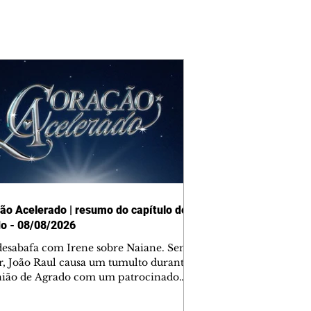
ão Acelerado | resumo do capítulo de
o - 08/08/2026
desabafa com Irene sobre Naiane. Sem
r, João Raul causa um tumulto durante
nião de Agrado com um patrocinador.
orienta Osmar a seguir Cinara, que
be a movimentação e alerta Ronei.