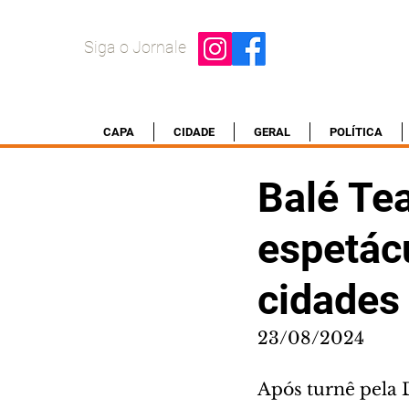
Siga o Jornale
CAPA
CIDADE
GERAL
POLÍTICA
Balé Tea
espetác
cidades 
23/08/2024
Após turnê pela 