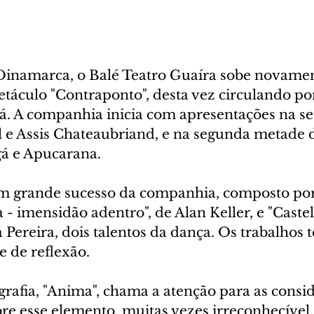
Dinamarca, o Balé Teatro Guaíra sobe novamen
etáculo "Contraponto", desta vez circulando po
á. A companhia inicia com apresentações na s
e Assis Chateaubriand, e na segunda metade 
á e Apucarana.
m grande sucesso da companhia, composto por
 - imensidão adentro", de Alan Keller, e "Castel
Pereira, dois talentos da dança. Os trabalhos 
e de reflexão.
grafia, "Anima", chama a atenção para as consi
bre esse elemento, muitas vezes irreconhecível