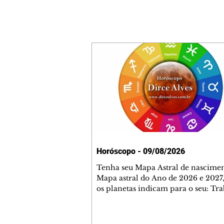
Horóscopo - 09/08/2026
Tenha seu Mapa Astral de nascimen
Mapa astral do Ano de 2026 e 2027,
os planetas indicam para o seu: Tra
Amor, Dinheiro, Saúde e Família. E
com 35 páginas. Adquira já através 
loja virtual ou na loja física: rua E