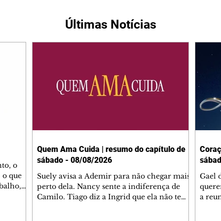
Últimas Notícias
Quem Ama Cuida | resumo do capítulo de
Coraç
sábado - 08/08/2026
sábad
to, o
 o que
Suely avisa a Ademir para não chegar mais
Gael 
balho,
perto dela. Nancy sente a indiferença de
quere
studo
Camilo. Tiago diz a Ingrid que ela não tem
a reu
da nossa
competência para presidir a joalheria.
Zilá 
miliano
André conta a Pedro que a associação de
perce