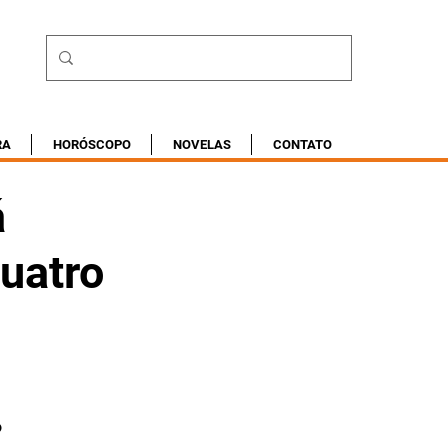
RA
HORÓSCOPO
NOVELAS
CONTATO
á
uatro
o