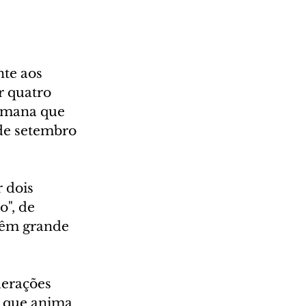
te aos 
r quatro 
emana que 
de setembro 
 dois 
o", de 
têm grande 
derações 
, que anima 