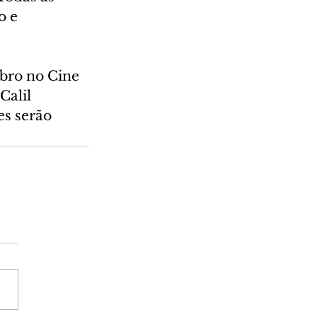
 e 
bro no Cine 
Calil 
s serão 