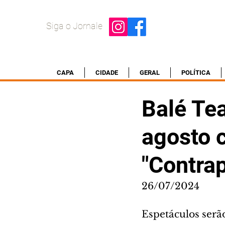
Siga o Jornale
CAPA
CIDADE
GERAL
POLÍTICA
Balé Tea
agosto 
"Contra
26/07/2024
Espetáculos serão