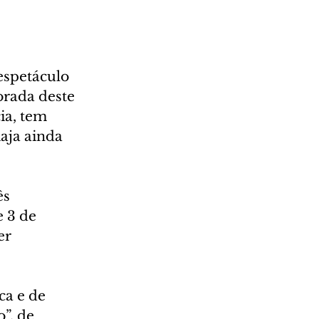
espetáculo 
rada deste 
ia, tem 
aja ainda 
s 
 3 de 
er 
ca e de 
”, de 