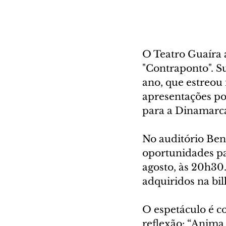
O Teatro Guaíra a
"Contraponto". S
ano, que estreou 
apresentações po
para a Dinamarc
No auditório Ben
oportunidades par
agosto, às 20h30
adquiridos na bil
O espetáculo é co
reflexão: “Anima 