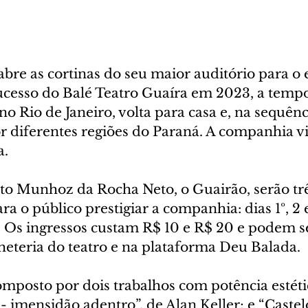
bre as cortinas do seu maior auditório para o 
ucesso do Balé Teatro Guaíra em 2023, a tempo
no Rio de Janeiro, volta para casa e, na sequênc
r diferentes regiões do Paraná. A companhia vi
a.
to Munhoz da Rocha Neto, o Guairão, serão trê
a o público prestigiar a companhia: dias 1º, 2 e
. Os ingressos custam R$ 10 e R$ 20 e podem s
heteria do teatro e na plataforma Deu Balada.
mposto por dois trabalhos com potência estéti
- imensidão adentro”, de Alan Keller; e “Castelo