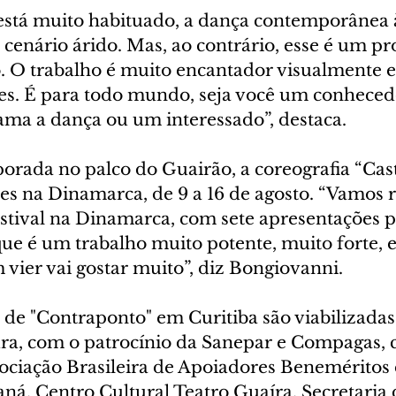
stá muito habituado, a dança contemporânea à
cenário árido. Mas, ao contrário, esse é um p
. O trabalho é muito encantador visualmente e
ões. É para todo mundo, seja você um conheced
ama a dança ou um interessado”, destaca.
orada no palco do Guairão, a coreografia “Cast
es na Dinamarca, de 9 a 16 de agosto. “Vamos r
tival na Dinamarca, com sete apresentações po
ue é um trabalho muito potente, muito forte, e
vier vai gostar muito”, diz Bongiovanni.
de "Contraponto" em Curitiba são viabilizadas 
ura, com o patrocínio da Sanepar e Compagas, 
sociação Brasileira de Apoiadores Beneméritos 
ná, Centro Cultural Teatro Guaíra, Secretaria 