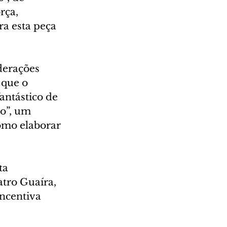
rça, 
ra esta peça 
derações 
 que o 
ntástico de 
o”, um 
omo elaborar 
ta 
tro Guaíra, 
ncentiva 