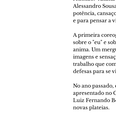
Alessandro Sousa 
potência, cansaço
e para pensar a v
A primeira coreo
sobre o "eu" e so
anima. Um mergu
imagens e sensaç
trabalho que comp
defesas para se v
No ano passado, 
apresentado no Gu
Luiz Fernando Bo
novas plateias.