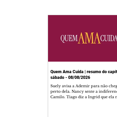
Quem Ama Cuida | resumo do capít
sábado - 08/08/2026
Suely avisa a Ademir para não che
perto dela. Nancy sente a indiferen
Camilo. Tiago diz a Ingrid que ela
competência para presidir a joalher
André conta a Pedro que a associaç
advogados expulsou Ademir. Laure