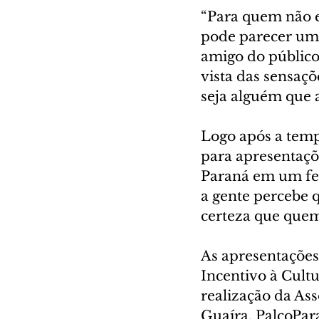
“Para quem não e
pode parecer um 
amigo do público
vista das sensaç
seja alguém que 
Logo após a temp
para apresentaçõ
Paraná em um fes
a gente percebe q
certeza que quem 
As apresentações 
Incentivo à Cult
realização da As
Guaíra, PalcoPara