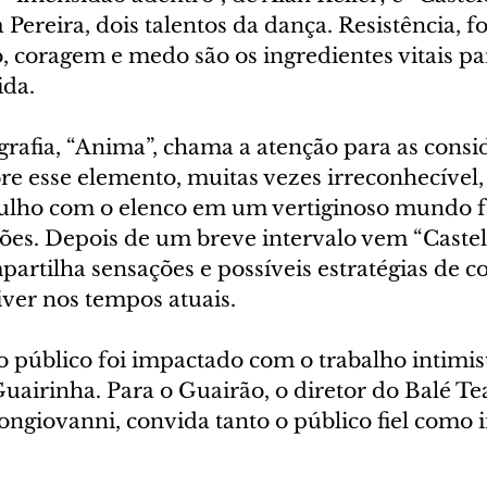
Pereira, dois talentos da dança. Resistência, fo
, coragem e medo são os ingredientes vitais pa
ida.
grafia, “Anima”, chama a atenção para as consi
bre esse elemento, muitas vezes irreconhecível,
lho com o elenco em um vertiginoso mundo fa
ões. Depois de um breve intervalo vem “Castel
artilha sensações e possíveis estratégias de c
iver nos tempos atuais.
o público foi impactado com o trabalho intimis
airinha. Para o Guairão, o diretor do Balé Tea
ngiovanni, convida tanto o público fiel como i