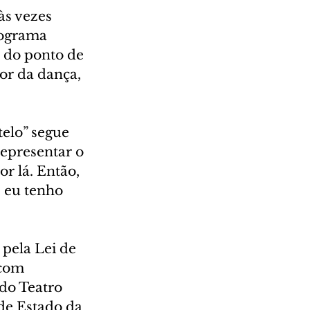
s vezes 
rograma 
 do ponto de 
or da dança, 
elo” segue 
epresentar o 
r lá. Então, 
 eu tenho 
pela Lei de 
com 
do Teatro 
de Estado da 