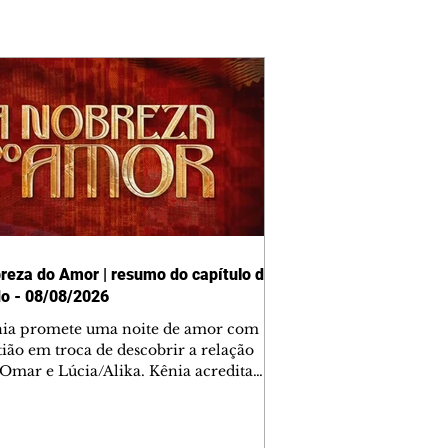
reza do Amor | resumo do capítulo de
o - 08/08/2026
nia promete uma noite de amor com
tião em troca de descobrir a relação
 Omar e Lúcia/Alika. Kênia acredita
inta esteja mesmo ao lado de Jendal, e
o convite para jantar com os dois.
 desabafa com Casemiro e conta que