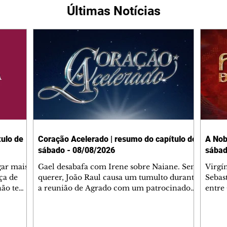
Últimas Notícias
ulo de
Coração Acelerado | resumo do capítulo de
A Nob
sábado - 08/08/2026
sábad
gar mais
Gael desabafa com Irene sobre Naiane. Sem
Virgí
ça de
querer, João Raul causa um tumulto durante
Sebas
 não tem
a reunião de Agrado com um patrocinador.
entre
ia.
Zilá orienta Osmar a seguir Cinara, que
que B
ão de
percebe a movimentação e alerta Ronei.
nega 
ntino
Palhares confronta Cinara sobre a
Tonho