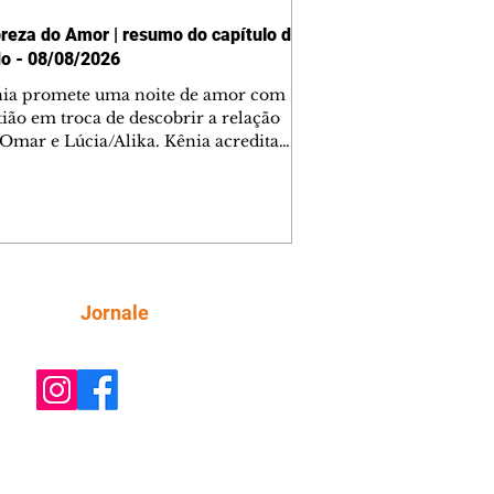
reza do Amor | resumo do capítulo de
o - 08/08/2026
nia promete uma noite de amor com
tião em troca de descobrir a relação
 Omar e Lúcia/Alika. Kênia acredita
inta esteja mesmo ao lado de Jendal, e
o convite para jantar com os dois.
 desabafa com Casemiro e conta que
ília de Lúcia/Alika tem uma dívida
mar. Ana Maria vai à casa de Manoel
estratada por Fortunato. José e Omar
tam sobre a possível jazida de
Siga
Jornale
tênio na região. Virgínia provoca
nes na frente de Marta. Binta s