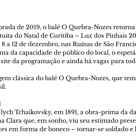
rada de 2019, o balé O Quebra-Nozes retorna 
uita do Natal de Curitiba – Luz dos Pinhais 20
 8 a 12 de dezembro, nas Ruínas de São Francis
onta da capacidade de público do local, o espet
ite da programação e ainda há vagas para todo
m clássica do balé O Quebra-Nozes, que tem 
il.
l
Ilych Tchaikovsky, em 1891, a obra-prima da da
na Clara que, em sonho, viu seu estimado prese
s em forma de boneco – tornar-se soldado e 