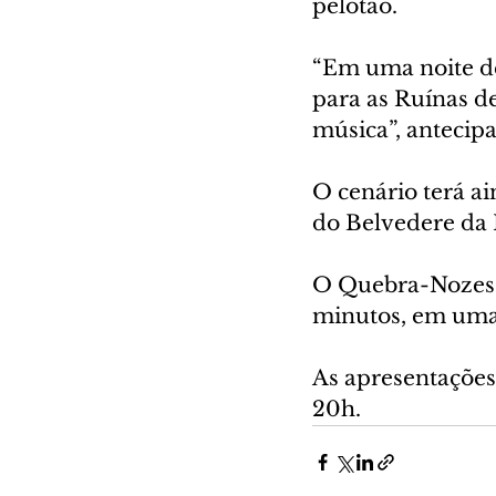
pelotão.
“Em uma noite de 
para as Ruínas de
música”, antecipa
O cenário terá ai
do Belvedere da 
O Quebra-Nozes t
minutos, em uma
As apresentações 
20h.