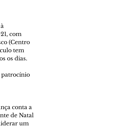
à 
21, com 
co (Centro 
áculo tem 
s os dias.
patrocínio 
nça conta a 
nte de Natal 
liderar um 