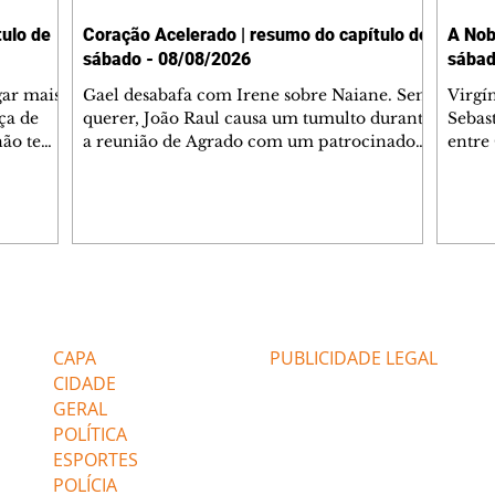
ulo de
Coração Acelerado | resumo do capítulo de
A Nob
sábado - 08/08/2026
sábad
gar mais
Gael desabafa com Irene sobre Naiane. Sem
Virgí
ça de
querer, João Raul causa um tumulto durante
Sebas
 não tem
a reunião de Agrado com um patrocinador.
entre
ia.
Zilá orienta Osmar a seguir Cinara, que
que B
ão de
percebe a movimentação e alerta Ronei.
nega 
ntino
Palhares confronta Cinara sobre a
Tonho
aproximação com Ronei. Eduarda pensa
a fam
una no
em pedir a Valéria para ficar com Sol. Gael
com O
a. Dora
decide terminar com Naiane. João Raul
e é d
m
inventa para Agrado que não está
comen
Editorias
Editais Certificados
Lyris
conseguindo conviver com seu sucesso, e
tungs
urante de
termina o relacionamento dos dois.
Dióge
CAPA
PUBLICIDADE LEGAL
CIDADE
GERAL
POLÍTICA
ESPORTES
POLÍCIA