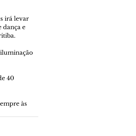
 irá levar 
e dança e 
itiba.
 iluminação 
de 40 
sempre às 