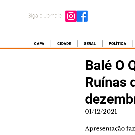
Siga o Jornale
CAPA
CIDADE
GERAL
POLÍTICA
Balé O 
Ruínas 
dezemb
01/12/2021
Apresentação faz