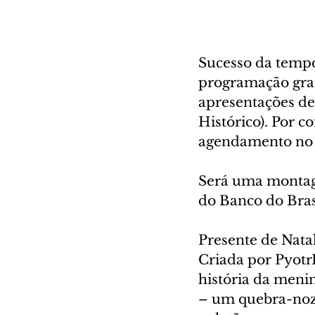
Sucesso da tempo
programação grat
apresentações de
Histórico). Por c
agendamento no s
Será uma montage
do Banco do Bras
Presente de Nata
Criada por Pyotr
história da meni
– um quebra-noze