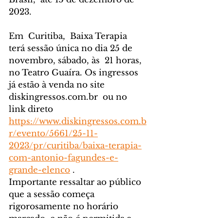
2023.
Em  Curitiba,  Baixa Terapia 
terá sessão única no dia 25 de 
novembro, sábado, às  21 horas, 
no Teatro Guaíra. Os ingressos 
já estão à venda no site 
diskingressos.com.br  ou no  
link direto  
https://www.diskingressos.com.b
r/evento/5661/25-11-
2023/pr/curitiba/baixa-terapia-
com-antonio-fagundes-e-
grande-elenco
 . 
Importante ressaltar ao público 
que a sessão começa 
rigorosamente no horário 