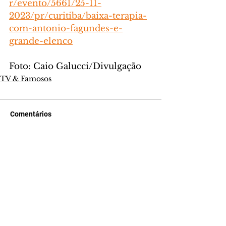
r/evento/5661/25-11-
2023/pr/curitiba/baixa-terapia-
com-antonio-fagundes-e-
grande-elenco
Foto: Caio Galucci/Divulgação
TV & Famosos
Comentários
Escreva um comentário
Últimas Notícias