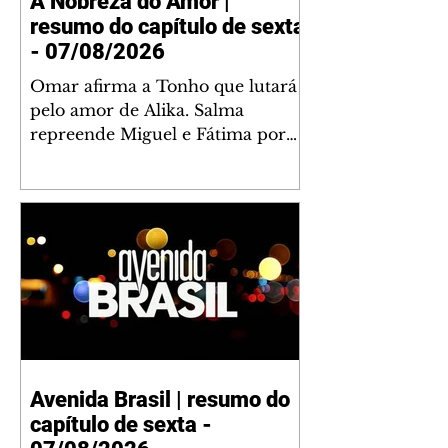
A Nobreza do Amor |
resumo do capítulo de sexta
- 07/08/2026
Omar afirma a Tonho que lutará
pelo amor de Alika. Salma
repreende Miguel e Fátima por
terem sido rudes com Omar.
Maria Helena aconselha Manoel
sobre seu namoro com Ana
Maria. Pressionado, Bakari revela
a Jendal que Chinua esteve em
terras inimigas. Omar pede que
Alika o acompanhe até a agência
bancária. Chinua alerta Dumi,
Akin e Ladisa sobre as
desconfianças de Jendal, que
Avenida Brasil | resumo do
sonda Pascoal sobre seu
capítulo de sexta -
conselheiro. Chinua sugere que
Kênia reveja sua decisão de se