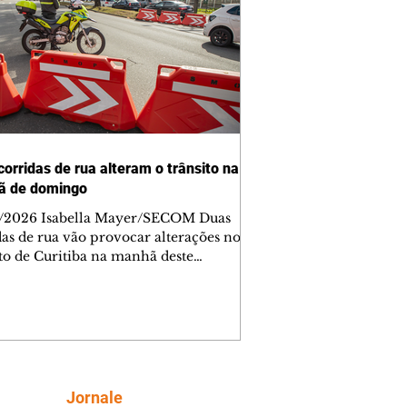
corridas de rua alteram o trânsito na
ã de domingo
/2026 Isabella Mayer/SECOM Duas
das de rua vão provocar alterações no
ito de Curitiba na manhã deste
go (9/8). As mudanças começam às
e afetam principalmente as regiões do
m das Américas e do Água Verde.
es de trânsito e monitores farão o
anhamento das provas. A orientação
a que os motoristas programem os
camentos com antecedência,
Siga
Jornale