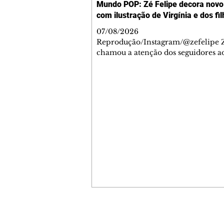
Mundo POP: Zé Felipe decora novo 
com ilustração de Virgínia e dos fi
07/08/2026
Reprodução/Instagram/@zefelipe Z
chamou a atenção dos seguidores ao
um detalhe especial de sua nova ae
O cantor compartilhou nesta quinta
6, registros do jatinho recém-adqui
mostrou que decidiu personalizar 
com uma ilustração que reúne Virg
Fonseca e os três filhos que eles ti
juntos: Maria Alice, Maria Flor e Jo
Leonardo. Na imagem, aparecem o
apelidos dos integrantes da família,
eles "Papai", "Mamãe",
Contato comercial