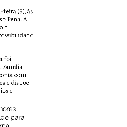
eira (9), às 
o Pena. A 
o e 
essibilidade 
 foi 
 Família 
conta com 
es e dispõe 
os e 
hores 
ade para 
na, 