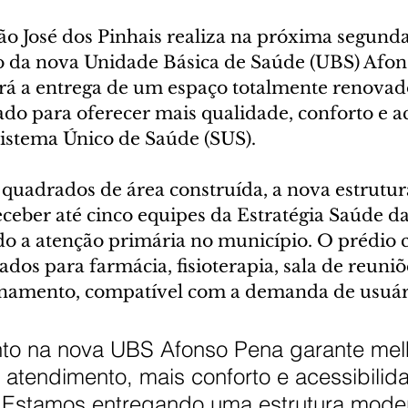
ão José dos Pinhais realiza na próxima segunda-f
o da nova Unidade Básica de Saúde (UBS) Afons
á a entrega de um espaço totalmente renovad
do para oferecer mais qualidade, conforto e ac
Sistema Único de Saúde (SUS).
uadrados de área construída, a nova estrutura
ceber até cinco equipes da Estratégia Saúde da
ndo a atenção primária no município. O prédio 
os para farmácia, fisioterapia, sala de reuniõ
namento, compatível com a demanda de usuári
nto na nova UBS Afonso Pena garante mel
atendimento, mais conforto e acessibilid
 Estamos entregando uma estrutura moder