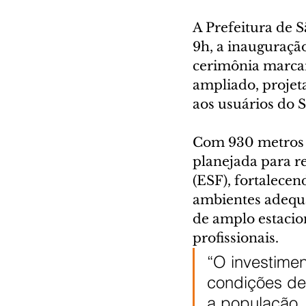
A Prefeitura de S
9h, a inauguraçã
cerimônia marcar
ampliado, projeta
aos usuários do 
Com 930 metros q
planejada para re
(ESF), fortalece
ambientes adequad
de amplo estacio
profissionais.
“O investime
condições de 
a população.