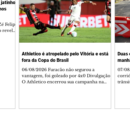
jatinho
lhos
é Felipe
 revelar
ronave.
-feira,
rido e
Athletico é atropelado pelo Vitória e está
Duas 
o espaço
fora da Copa do Brasil
manh
inia
veram
06/08/2026 Furacão não segurou a
07/08
sé
vantagem, foi goleado por 4x0 Divulgação
corri
s
O Athletico encerrou sua campanha na
trâns
 entre
Copa do Brasil nesta quinta-feira (6), em
domin
uma noite infeliz em Salvador (BA). O time
5h30 
paranaense foi superado por 4×0 pelo
Jardi
Vitória, no Barradão, e viu derreter a
Agent
vantagem de dois gols que levou da Arena
acomp
da Baixada. A equipe baiana marcou dois
é par
gols em cada tempo. Renê e Erick
deslo
Editorias
Editais Certificados