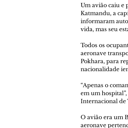
Um avião caiu e 
Katmandu, a capit
informaram autor
vida, mas seu es
Todos os ocupant
aeronave transpor
Pokhara, para re
nacionalidade ie
“Apenas o comand
em um hospital”,
Internacional d
O avião era um B
aeronave pertenci