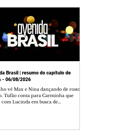
da Brasil | resumo do capítulo de
a - 06/08/2026
nho vê Max e Nina dançando de rosto
o. Tufão conta para Carminha que
e com Lucinda em busca de
mações sobre Rita. Nina despista Max
cura Jorginho, mas não o encontra.
se muda para a casa de Jorginho.
isa pensa em reconquistar Silas.
nes diz a Roni e Leandro que o