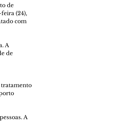
to de 
eira (24), 
atado com 
. A 
de de 
 tratamento 
porto 
essoas. A 