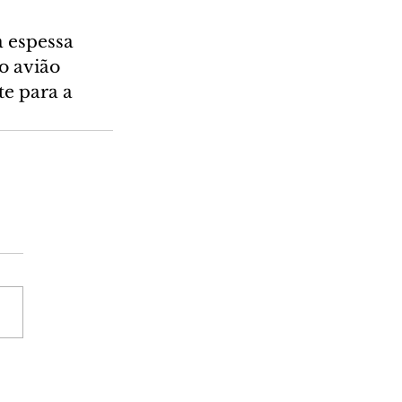
 espessa 
o avião 
e para a 