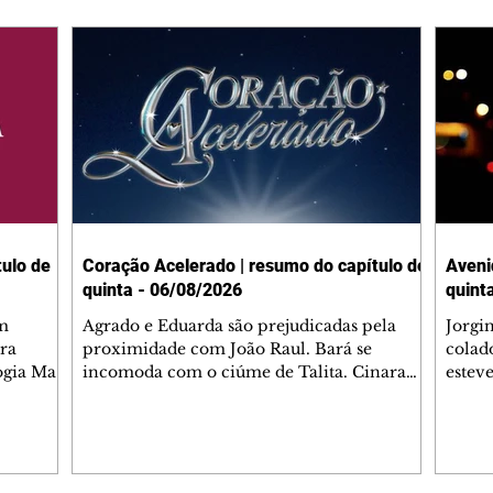
ulo de
Coração Acelerado | resumo do capítulo de
Aveni
quinta - 06/08/2026
quint
m
Agrado e Eduarda são prejudicadas pela
Jorgi
ra
proximidade com João Raul. Bará se
colad
ogia Mau
incomoda com o ciúme de Talita. Cinara
estev
e Rafael
desabafa com Ronei e decide passar uns
infor
dias na casa de Palhares. Agrado pede para
e pro
 casal.
ter uma conversa com Eduarda. Janete
Iran 
 de
confronta Zilá, que garante à irmã que não
Monal
o marido
conhece Verônica. Ronei reconhece uma
Dióge