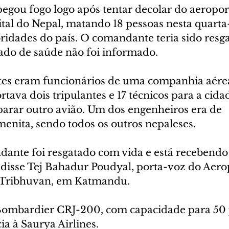
pegou fogo logo após tentar decolar do aeropor
al do Nepal, matando 18 pessoas nesta quarta-f
idades do país. O comandante teria sido resg
tado de saúde não foi informado.
es eram funcionários de uma companhia aérea
tava dois tripulantes e 17 técnicos para a cida
parar outro avião. Um dos engenheiros era de 
menita, sendo todos os outros nepaleses.
ante foi resgatado com vida e está recebendo
 disse Tej Bahadur Poudyal, porta-voz do Aero
e Tribhuvan, em Katmandu.
ombardier CRJ-200, com capacidade para 50 p
a à Saurya Airlines.