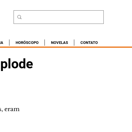
RA
HORÓSCOPO
NOVELAS
CONTATO
xplode
, eram 