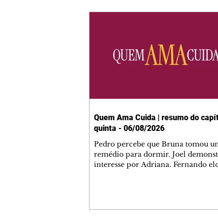
Quem Ama Cuida | resumo do capít
quinta - 06/08/2026
Pedro percebe que Bruna tomou u
remédio para dormir. Joel demonst
interesse por Adriana. Fernando el
Mau. Bia não gosta quando Brigitte 
se sentam à mesa com ela e César,
atrapalhando o jantar romântico do
Bruna se aproveita da preocupação
Pedro com sua saúde para manter 