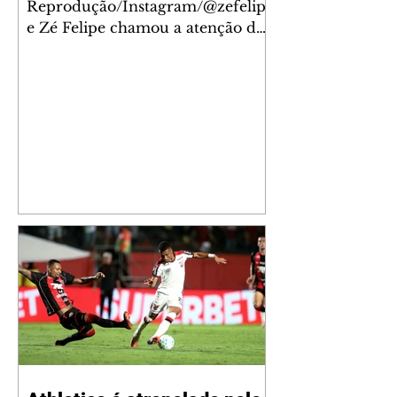
Reprodução/Instagram/@zefelip
e Zé Felipe chamou a atenção dos
seguidores ao revelar um detalhe
especial de sua nova aeronave. O
cantor compartilhou nesta
quinta-feira, 6, registros do
jatinho recém-adquirido e
mostrou que decidiu personalizar
o espaço com uma ilustração que
reúne Virginia Fonseca e os três
filhos que eles tiveram juntos:
Maria Alice, Maria Flor e José
Leonardo. Na imagem, aparecem
os apelidos dos integrantes da
família, entre eles "Papai",
"Mamãe",