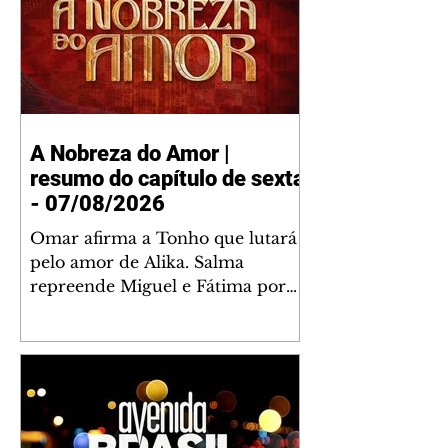
A Nobreza do Amor |
resumo do capítulo de sexta
- 07/08/2026
Omar afirma a Tonho que lutará
pelo amor de Alika. Salma
repreende Miguel e Fátima por
terem sido rudes com Omar.
Maria Helena aconselha Manoel
sobre seu namoro com Ana
Maria. Pressionado, Bakari revela
a Jendal que Chinua esteve em
terras inimigas. Omar pede que