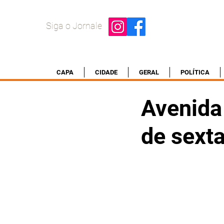
Siga o Jornale
CAPA
CIDADE
GERAL
POLÍTICA
Avenida 
de sext