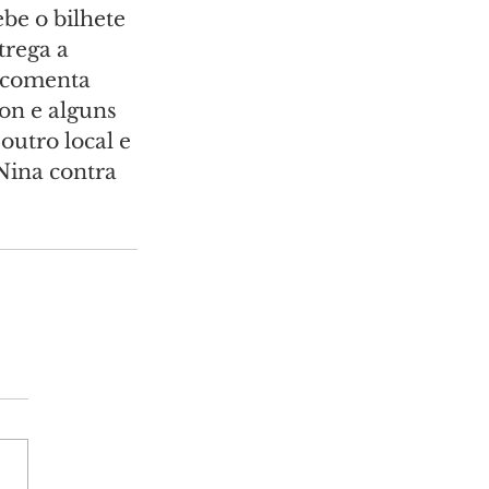
be o bilhete 
rega a 
 comenta 
on e alguns 
utro local e 
Nina contra 