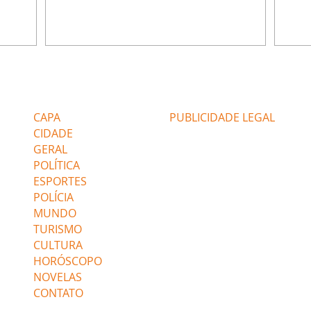
ão de
percebe a movimentação e alerta Ronei.
nega 
ntino
Palhares confronta Cinara sobre a
Tonho
aproximação com Ronei. Eduarda pensa
a fam
una no
em pedir a Valéria para ficar com Sol. Gael
com O
a. Dora
decide terminar com Naiane. João Raul
e é d
m
inventa para Agrado que não está
comen
Editorias
Editais Certificados
Lyris
conseguindo conviver com seu sucesso, e
tungs
urante de
termina o relacionamento dos dois.
Dióge
CAPA
PUBLICIDADE LEGAL
CIDADE
GERAL
POLÍTICA
ESPORTES
POLÍCIA
MUNDO
TURISMO
CULTURA
HORÓSCOPO
NOVELAS
CONTATO