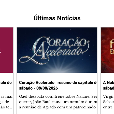
Últimas Notícias
ulo de
Coração Acelerado | resumo do capítulo de
A Nob
sábado - 08/08/2026
sábad
gar mais
Gael desabafa com Irene sobre Naiane. Sem
Virgí
ça de
querer, João Raul causa um tumulto durante
Sebas
 não tem
a reunião de Agrado com um patrocinador.
entre
ia.
Zilá orienta Osmar a seguir Cinara, que
que B