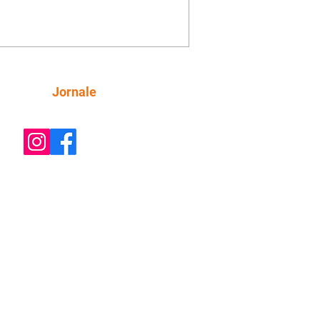
o convite para jantar com os dois.
 desabafa com Casemiro e conta que
ília de Lúcia/Alika tem uma dívida
mar. Ana Maria vai à casa de Manoel
estratada por Fortunato. José e Omar
tam sobre a possível jazida de
Siga
Jornale
tênio na região. Virgínia provoca
nes na frente de Marta. Binta s