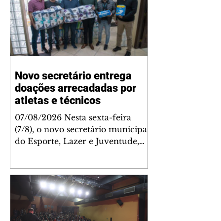
Novo secretário entrega
doações arrecadadas por
atletas e técnicos
07/08/2026 Nesta sexta-feira
(7/8), o novo secretário municipal
do Esporte, Lazer e Juventude,
José Antônio de Melo Filho, fez a
entrega de 5.873 fraldas
geriátricas arrecadadas durante a
Campanha de Atenção à Pessoa
Idosa à Fundação de Ação Social
(FAS). A doação é uma