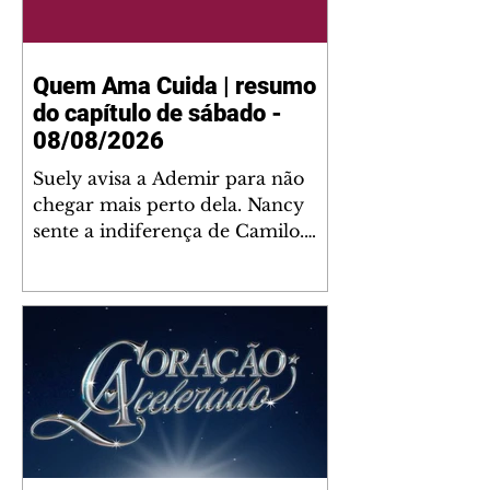
Quem Ama Cuida | resumo
do capítulo de sábado -
08/08/2026
Suely avisa a Ademir para não
chegar mais perto dela. Nancy
sente a indiferença de Camilo.
Tiago diz a Ingrid que ela não
tem competência para presidir a
joalheria. André conta a Pedro
que a associação de advogados
expulsou Ademir. Laurentino
contrata Adriana para servir no
restaurante. Adriana vê Pedro e
Bruna no restaurante. Bruna
provoca Adriana. Dora pede