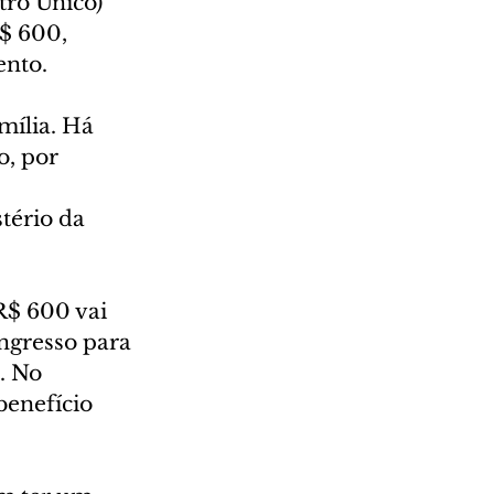
tro Único) 
$ 600, 
ento.
mília. Há 
, por 
 
tério da 
$ 600 vai 
ngresso para 
. No 
enefício 