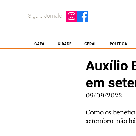
Siga o Jornale
CAPA
CIDADE
GERAL
POLÍTICA
Auxílio 
em set
09/09/2022
Como os benefici
setembro, não h