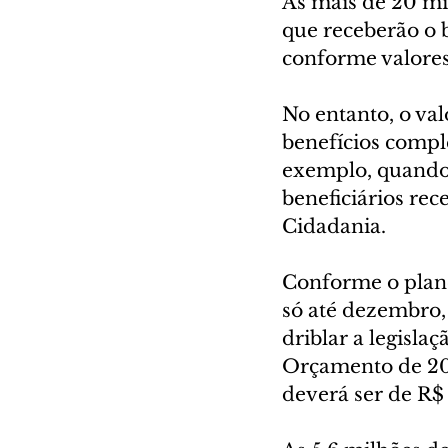
As mais de 20 mil
que receberão o 
conforme valores
No entanto, o val
benefícios compl
exemplo, quando 
beneficiários re
Cidadania.
Conforme o plane
só até dezembro, 
driblar a legisla
Orçamento de 202
deverá ser de R$ 