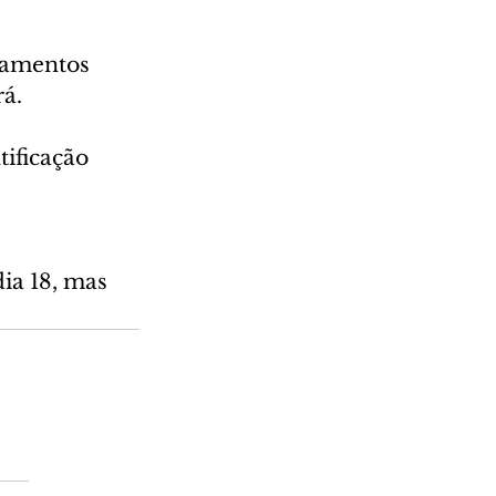
gamentos 
rá.
ificação 
ia 18, mas 