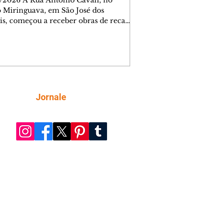
/2026 A Rua Antônio Cavali, no
o Miringuava, em São José dos
is, começou a receber obras de recape
tico. A intervenção faz parte de um
nto de serviços que vai melhorar a
entação de quatro ruas da região.
m estão previstas obras nas ruas
 da Silva, Everton Pugin de Abreu e
nes Abelardino da Silva. A nova
entação deve melhorar as condições
Siga
Jornale
áfego nas vias, proporcionando uma
ície mais regular para a circulação de