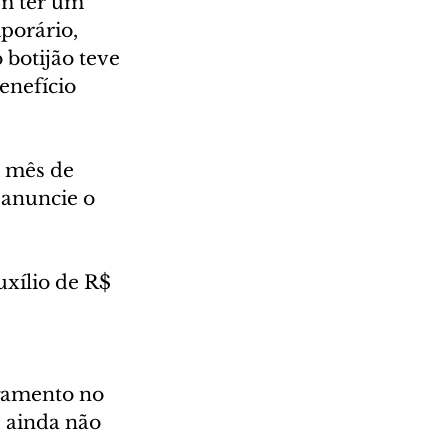
m ter um 
porário, 
botijão teve 
enefício 
 mês de 
 anuncie o 
xílio de R$ 
gamento no 
 ainda não 