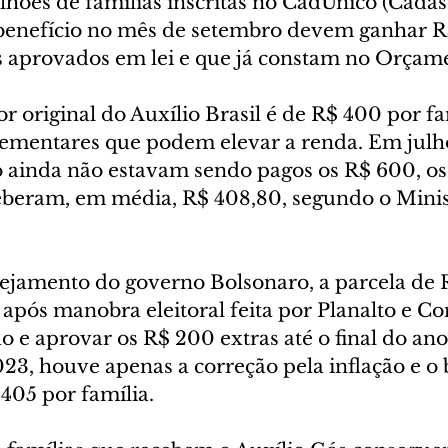
hões de famílias inscritas no CadÚnico (Cadas
benefício no mês de setembro devem ganhar R
 aprovados em lei e que já constam no Orçam
or original do Auxílio Brasil é de R$ 400 por fa
ementares que podem elevar a renda. Em julho
ainda não estavam sendo pagos os R$ 600, os
ceberam, em média, R$ 408,80, segundo o Minis
jamento do governo Bolsonaro, a parcela de R
após manobra eleitoral feita por Planalto e Co
ção e aprovar os R$ 200 extras até o final do ano
3, houve apenas a correção pela inflação e o b
405 por família.