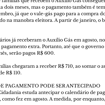
e famílias que recebem o Auxílio Gás consegue
da dois meses, mas o pagamento também é tem
mbro, já que o vale-gás pago para a compra do 
do na manobra eleitora. A partir de janeiro, o b
ários já receberam o Auxílio Gás em agosto, no
 pagamento extra. Portanto, até que o governo
mês, serão pagos R$ 600.
ílias chegaram a receber R$ 710, ao somar o au
de R$ 110.
E PAGAMENTO PODE SER ANTECIPADO
Cidadania estuda antecipar o calendário de pa
 como fez em agosto. A medida, por enquanto,