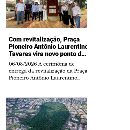
Com revitalização, Praça
Pioneiro Antônio Laurentino
Tavares vira novo ponto de
encontro para famílias e
06/08/2026 A cerimônia de
moradores do Jardim
entrega da revitalização da Praça
Liberdade
Pioneiro Antônio Laurentino
Tavares, localizada no
cruzamento da Avenida dos
Palmares com as ruas Laudelino
Pedro da Silva e Dr. Chrisóstomo
Capinan, no Jardim Liberdade,
ocorreu nesta quinta-feira, 6. O
espaço recebeu melhorias que