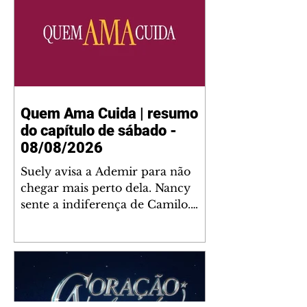
Quem Ama Cuida | resumo
do capítulo de sábado -
08/08/2026
Suely avisa a Ademir para não
chegar mais perto dela. Nancy
sente a indiferença de Camilo.
Tiago diz a Ingrid que ela não
tem competência para presidir a
joalheria. André conta a Pedro
que a associação de advogados
expulsou Ademir. Laurentino
contrata Adriana para servir no