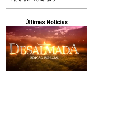
Escreva um comentário
Últimas Notícias
A Desalmada | resumo do
capítulo de segunda -
10/08/2026
Rafael diz a David que o melhor
será não procurar mais a
Fernanda e se casar com Isabela.
Júlia diz a Otávio que sua esposa