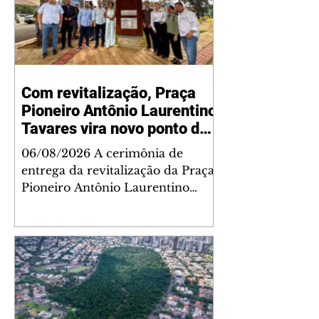
Com revitalização, Praça
Pioneiro Antônio Laurentino
Tavares vira novo ponto de
encontro para famílias e
06/08/2026 A cerimônia de
moradores do Jardim
entrega da revitalização da Praça
Liberdade
Pioneiro Antônio Laurentino
Tavares, localizada no
cruzamento da Avenida dos
Palmares com as ruas Laudelino
Pedro da Silva e Dr. Chrisóstomo
Capinan, no Jardim Liberdade,
ocorreu nesta quinta-feira, 6. O
espaço recebeu melhorias que