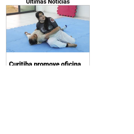
Últimas Notícias
Curitiba promove oficina
gratuita de defesa pessoal
para mulheres durante o
Agosto Lilás
06/08/2026 Divulgação Como
parte da programação do Agosto
Lilás, mês de conscientização e
enfrentamento à violência contra
a mulher, a Prefeitura de
Curitiba, por meio da Secretaria
Municipal de Esporte, Lazer e