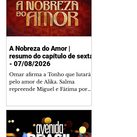
A Nobreza do Amor |
resumo do capítulo de sexta
- 07/08/2026
Omar afirma a Tonho que lutará
pelo amor de Alika. Salma
repreende Miguel e Fátima por
terem sido rudes com Omar.
Maria Helena aconselha Manoel
sobre seu namoro com Ana
Maria. Pressionado, Bakari revela
a Jendal que Chinua esteve em
terras inimigas. Omar pede que