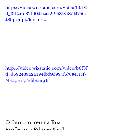
https://video.wixstatic.com/video/b0f8f
d_8f14afd321904a4aa2f968f8b87d4766/
480p/mp4/file.mp4
https://video.wixstatic.com/video/b0f8f
d_d692439a2a394fbd9d994fb7684518f7
/480p/mp4/file.mp4
O fato ocorreu na Rua 
Professora Edmee Neal 