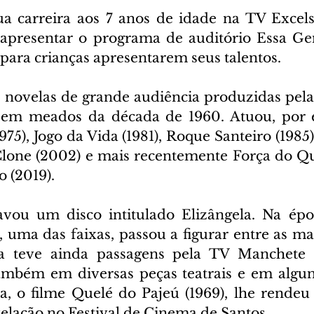
sua carreira aos 7 anos de idade na TV Excelsi
apresentar o programa de auditório Essa Gen
 para crianças apresentarem seus talentos.
e novelas de grande audiência produzidas pela
 em meados da década de 1960. Atuou, por 
975), Jogo da Vida (1981), Roque Santeiro (1985)
Clone (2002) e mais recentemente Força do Que
 (2019).
avou um disco intitulado Elizângela. Na épo
 uma das faixas, passou a figurar entre as mai
ela teve ainda passagens pela TV Manchete 
mbém em diversas peças teatrais e em alguns
a, o filme Quelé do Pajeú (1969), lhe rendeu
elação no Festival de Cinema de Santos.