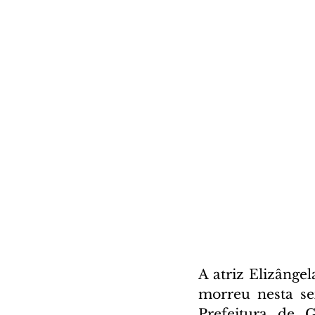
A atriz Elizânge
morreu nesta se
Prefeitura de G