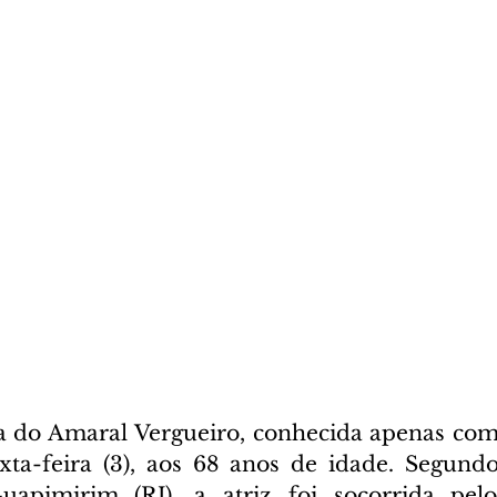
la do Amaral Vergueiro, conhecida apenas como
xta-feira (3), aos 68 anos de idade. Segund
uapimirim (RJ), a atriz foi socorrida pelo