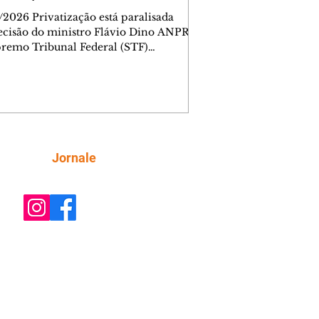
/2026 Privatização está paralisada
ecisão do ministro Flávio Dino ANPR
remo Tribunal Federal (STF)
ou nesta sexta-feira (7) o julgamento
i analisar a decisão liminar que
ndeu o processo de desestatização da
nhia de Tecnologia da Informação e
icação do Paraná (Celepar). A
e, prevista para ocorrer até o dia 18 de
, será feita no âmbito da Ação Direta
Siga
Jornale
constitucionalidade, relatada pelo
ministro Flávio Dino. A liminar fo