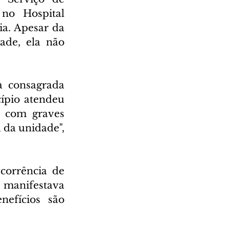
o Hospital 
a. Apesar da 
de, ela não 
 consagrada 
ípio atendeu 
 com graves 
 da unidade", 
orrência de 
manifestava 
efícios são 