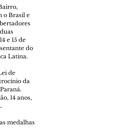
airro, 
o Brasil e 
ibertadores 
 duas 
4 e 15 de 
sentante do 
ca Latina.
ei de 
rocínio da 
 Paraná.
o, 14 anos, 
. 
as medalhas 