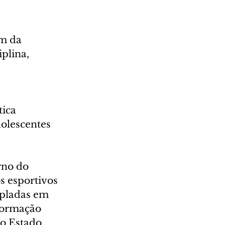
m da 
plina, 
ica 
dolescentes 
rno do 
s esportivos 
mpladas em 
formação 
 o Estado.