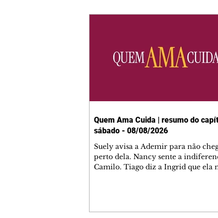
Quem Ama Cuida | resumo do capít
sábado - 08/08/2026
Suely avisa a Ademir para não che
perto dela. Nancy sente a indiferen
Camilo. Tiago diz a Ingrid que ela
competência para presidir a joalher
André conta a Pedro que a associaç
advogados expulsou Ademir. Laure
contrata Adriana para servir no
restaurante. Adriana vê Pedro e Br