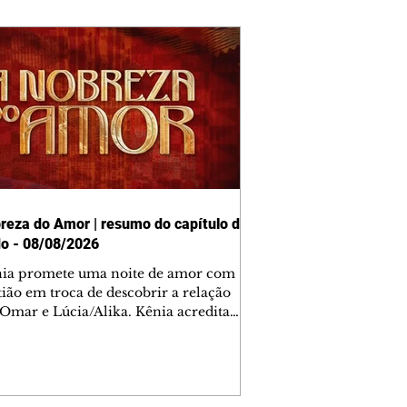
reza do Amor | resumo do capítulo de
o - 08/08/2026
nia promete uma noite de amor com
tião em troca de descobrir a relação
 Omar e Lúcia/Alika. Kênia acredita
inta esteja mesmo ao lado de Jendal, e
o convite para jantar com os dois.
 desabafa com Casemiro e conta que
ília de Lúcia/Alika tem uma dívida
mar. Ana Maria vai à casa de Manoel