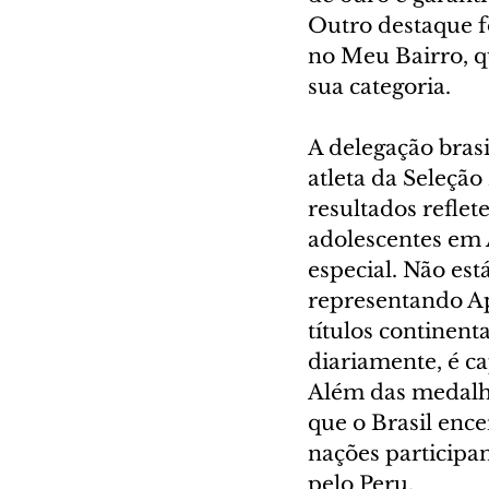
Outro destaque fo
no Meu Bairro, q
sua categoria.
A delegação brasi
atleta da Seleção
resultados refle
adolescentes em 
especial. Não es
representando Ap
títulos continent
diariamente, é ca
Além das medalha
que o Brasil ence
nações participan
pelo Peru.