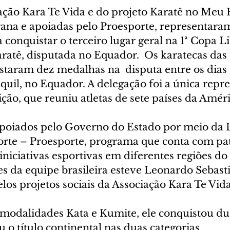
ação Kara Te Vida e do projeto Karatê no Meu B
na e apoiadas pelo Proesporte, representaram 
 conquistar o terceiro lugar geral na 1ª Copa L
ratê, disputada no Equador.  Os karatecas das
taram dez medalhas na  disputa entre os dias 1
uil, no Equador. A delegação foi a única repre
ção, que reuniu atletas de sete países da Améri
apoiados pelo Governo do Estado por meio da L
orte – Proesporte, programa que conta com pat
niciativas esportivas em diferentes regiões do
s da equipe brasileira esteve Leonardo Sebastiã
elos projetos sociais da Associação Kara Te Vida
modalidades Kata e Kumite, ele conquistou du
u o título continental nas duas categorias.