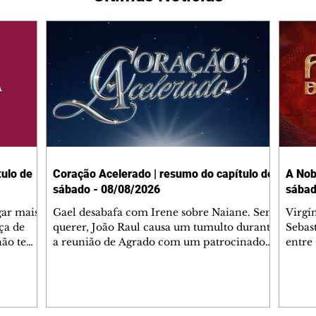
ulo de
Coração Acelerado | resumo do capítulo de
A Nob
sábado - 08/08/2026
sábad
gar mais
Gael desabafa com Irene sobre Naiane. Sem
Virgí
ça de
querer, João Raul causa um tumulto durante
Sebas
 não tem
a reunião de Agrado com um patrocinador.
entre
ia.
Zilá orienta Osmar a seguir Cinara, que
que B
ão de
percebe a movimentação e alerta Ronei.
nega 
ntino
Palhares confronta Cinara sobre a
Tonho
aproximação com Ronei. Eduarda pensa
a fam
una no
em pedir a Valéria para ficar com Sol. Gael
com O