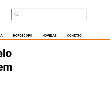
RA
HORÓSCOPO
NOVELAS
CONTATO
elo
 em