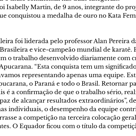
i Isabelly Martin, de 9 anos, integrante do pro
ue conquistou a medalha de ouro no Kata Fem
leira foi liderada pelo professor Alan Pereira da
 Brasileira e vice-campeão mundial de karatê. P
tem o trabalho desenvolvido diariamente com cr
Apucarana. “Esta conquista tem um significado
távamos representando apenas uma equipe. Es
ucarana, o Paraná e todo o Brasil. Retornar p
ais é a confirmação de que o trabalho sério, rea
paz de alcançar resultados extraordinários”, d
s individuais, o desempenho da equipe contri
rrasse a competição na terceira colocação geral
tes. O Equador ficou com o título da competiç