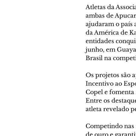
Atletas da Associ
ambas de Apucara
ajudaram o país a
da América de Ka
entidades conquis
junho, em Guayaq
Brasil na competi
Os projetos são 
Incentivo ao Esp
Copel e fomenta i
Entre os destaque
atleta revelado p
Competindo nas 
de ouro e garanti