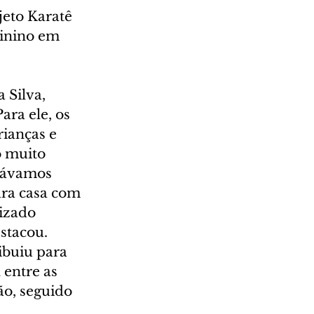
jeto Karatê 
inino em 
 Silva, 
ara ele, os 
ianças e 
 muito 
távamos 
ara casa com 
lizado 
estacou.
buiu para 
 entre as 
ão, seguido 