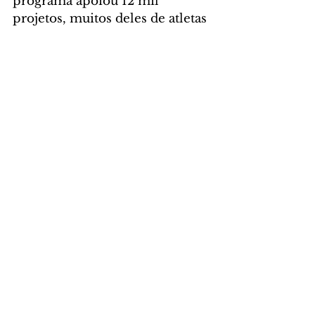
programa apoiou 12 mil 
projetos, muitos deles de atletas 
que levaram Curitiba para as 
principais competições 
esportivas do mundo.
Foto: Divugação/SMELJ
CIDADE
Comentários
Escreva um comentário