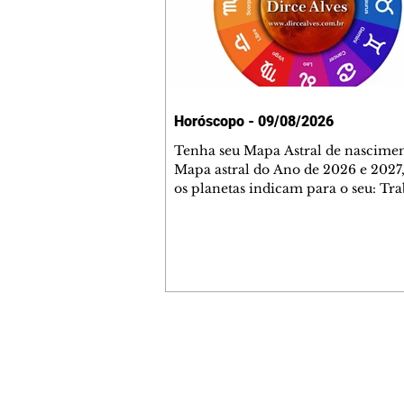
Horóscopo - 09/08/2026
Tenha seu Mapa Astral de nascimen
Mapa astral do Ano de 2026 e 2027,
os planetas indicam para o seu: Tra
Amor, Dinheiro, Saúde e Família. E
com 35 páginas. Adquira já através 
loja virtual ou na loja física: rua E
Perneta 30 – loja 21 – galeria Ceza
– centro – Curitiba. Você pode ped
também através do nosso Whatsapp
receber seu livro virtual: (41) 99719
Escute o programa Bom Dia Astral 
Contato comercial
da Rádio Cultura AM 930 e t
mmjornale@gmail.com
Telefone: (41) 99978-9956