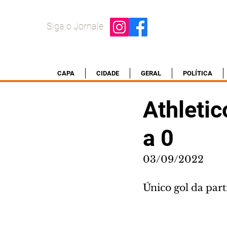
Siga o Jornale
CAPA
CIDADE
GERAL
POLÍTICA
Athleti
a 0
03/09/2022
Único gol da par