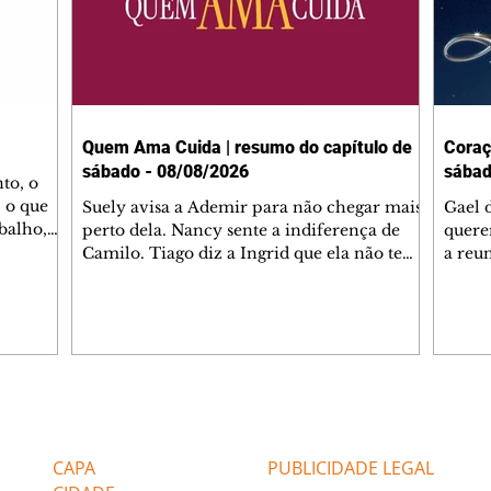
Quem Ama Cuida | resumo do capítulo de
Coraç
sábado - 08/08/2026
sábad
to, o
 o que
Suely avisa a Ademir para não chegar mais
Gael 
balho,
perto dela. Nancy sente a indiferença de
quere
studo
Camilo. Tiago diz a Ingrid que ela não tem
a reu
da nossa
competência para presidir a joalheria.
Zilá 
miliano
André conta a Pedro que a associação de
perce
r Franco
advogados expulsou Ademir. Laurentino
Palha
ir
contrata Adriana para servir no
aprox
 e
restaurante. Adriana vê Pedro e Bruna no
em pe
-0645.
restaurante. Bruna provoca Adriana. Dora
decid
através
pede ajuda a André para marcar um
inven
Editorias
Editais Certificados
encontro com Suely. Adriana diz a Lyris
conse
que está feliz trabalhando no restaurante de
termi
CAPA
PUBLICIDADE LEGAL
Nanc