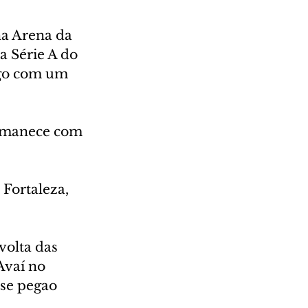
na Arena da 
a Série A do 
ogo com um 
rmanece com 
Fortaleza, 
volta das 
Avaí no 
se pegao 