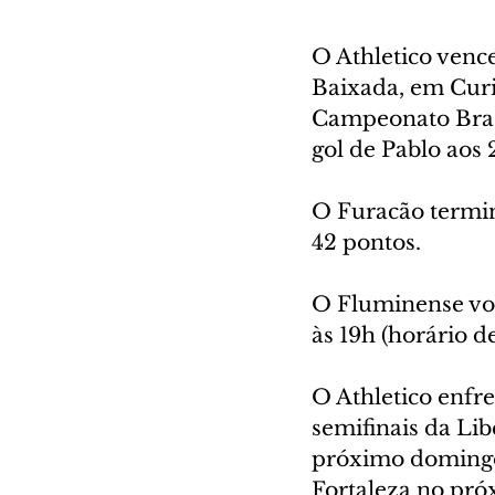
O Athletico vence
Baixada, em Curit
Campeonato Brasi
gol de Pablo aos
O Furacão termi
42 pontos.
O Fluminense vol
às 19h (horário d
O Athletico enfre
semifinais da Lib
próximo domingo,
Fortaleza no próx