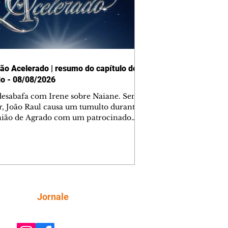
ão Acelerado | resumo do capítulo de
o - 08/08/2026
desabafa com Irene sobre Naiane. Sem
r, João Raul causa um tumulto durante
nião de Agrado com um patrocinador.
orienta Osmar a seguir Cinara, que
be a movimentação e alerta Ronei.
res confronta Cinara sobre a
imação com Ronei. Eduarda pensa
dir a Valéria para ficar com Sol. Gael
e terminar com Naiane. João Raul
ta para Agrado que não está
Siga
Jornale
guindo conviver com seu sucesso, e
na o relacionamento dos dois.