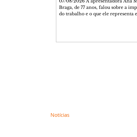
07/08/2026 A apresentadora Ana Maria
Braga, de 77 anos, falou sobre a im
do trabalho e o que ele representa 
vida. A veterana chegou à TV Glo
1999 e continua fazendo sucesso no
matinal. A comunicadora global c
papo descontraído, gravado por seu
o jornalista Fábio Arruda, e comentou sobre
a importância de se estabelecer um
para o fim de semana, a fim de torn
Contato comercial
semana leve. "Digo que quinta-feira
mmjornale@gmail.com
melhor dia da semana por
Telefone: (41) 99978-9956
Redação
E-mail:
redacaojornale@gmail.com
Site de
Notícias
de Curitiba / Paraná