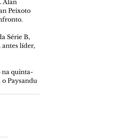
 Alan 
an Peixoto 
nfronto.
a Série B, 
ntes líder, 
o na quinta-
a o Paysandu 