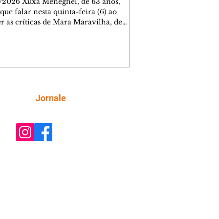
/2026 Xuxa Meneghel, de 63 anos,
que falar nesta quinta-feira (6) ao
r as críticas de Mara Maravilha, de
obre a turnê "O Último Voo da Nave". A
a dos Baixinhos deixou uma
gem bem direta em um vídeo que
cutia as declarações da apresentadora
os figurinos usados por ela durante as
entações. A resposta aconteceu nos
tários de uma publicação do
Siga
Jornale
lista Márcio Rolim, que analisava o
 defendia que artistas não devem ser j