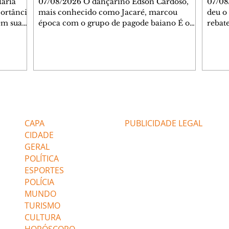
07/08/2026 O dançarino Edson Cardoso,
07/08
portância
mais conhecido como Jacaré, marcou
deu o 
em sua
época com o grupo de pagode baiano É o
rebate
bo em
Tchan, que dominou as paradas de sucesso
58, s
 período
do Brasil durante os anos 90. Mais de 20
Rainh
omeçou o
anos depois, ele vive uma nova fase após
mensa
 esposo,
mudar de país e de carreira. Morando no
reper
Canadá desde 2016 com a esposa, Gabriela
sobre 
 plano
Mesquita, e os dois filhos, o artista agora
apres
ar a
atua no setor de restauração de imóveis. "O
comen
Editorias
Editais Certificados
 é o
que acontece é que aqui tem muito
jorna
alagamento nas casas ou incêndios. E aí, q
caso e
CAPA
PUBLICIDADE LEGAL
CIDADE
GERAL
POLÍTICA
ESPORTES
POLÍCIA
MUNDO
TURISMO
CULTURA