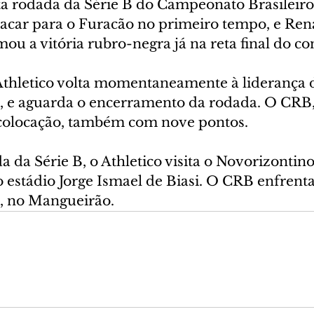
ta rodada da Série B do Campeonato Brasileiro.
lacar para o Furacão no primeiro tempo, e Ren
ou a vitória rubro-negra já na reta final do co
 Athletico volta momentaneamente à liderança d
 e aguarda o encerramento da rodada. O CRB, a
 colocação, também com nove pontos.
a da Série B, o Athletico visita o Novorizontin
no estádio Jorge Ismael de Biasi. O CRB enfrent
h, no Mangueirão.