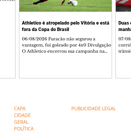
ronave.
-feira,
rido e
Athletico é atropelado pelo Vitória e está
Duas 
o espaço
fora da Copa do Brasil
manh
inia
veram
06/08/2026 Furacão não segurou a
07/08
sé
vantagem, foi goleado por 4x0 Divulgação
corri
s
O Athletico encerrou sua campanha na
trâns
 entre
Copa do Brasil nesta quinta-feira (6), em
domin
uma noite infeliz em Salvador (BA). O time
5h30 
paranaense foi superado por 4×0 pelo
Jardi
Vitória, no Barradão, e viu derreter a
Agent
vantagem de dois gols que levou da Arena
acomp
da Baixada. A equipe baiana marcou dois
é par
gols em cada tempo. Renê e Erick
deslo
Editorias
Editais Certificados
balançaram a rede no primeiro. Renê e
respei
Marinho fecharam a conta no segundo.
orient
CAPA
PUBLICIDADE LEGAL
Superado por 4×
utiliz
CIDADE
GERAL
POLÍTICA