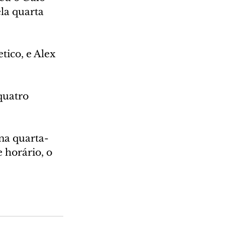
la quarta 
tico, e Alex 
quatro 
ma quarta-
 horário, o 