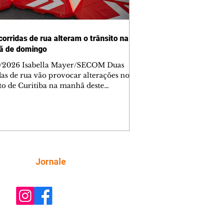
corridas de rua alteram o trânsito na
ã de domingo
/2026 Isabella Mayer/SECOM Duas
das de rua vão provocar alterações no
ito de Curitiba na manhã deste
go (9/8). As mudanças começam às
e afetam principalmente as regiões do
m das Américas e do Água Verde.
es de trânsito e monitores farão o
anhamento das provas. A orientação
a que os motoristas programem os
camentos com antecedência,
Siga
Jornale
tem a sinalização provisória e as
ações dos agentes de trânsito,
ando rotas al