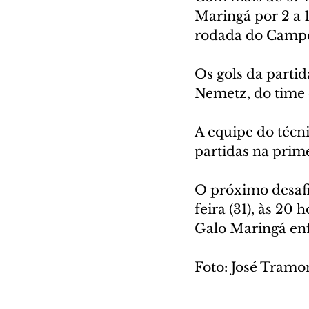
Maringá por 2 a 1
rodada do Campe
Os gols da partid
Nemetz, do time 
A equipe do técn
partidas na prime
O próximo desafi
feira (31), às 20
Galo Maringá enf
Foto: José Tramo