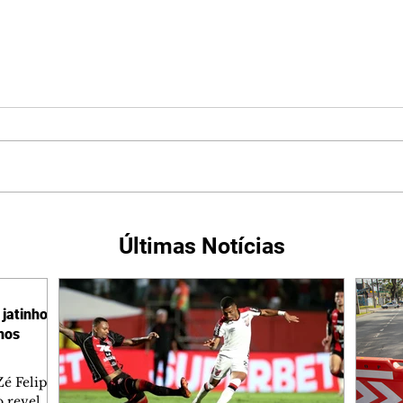
Últimas Notícias
jatinho
lhos
é Felipe
 revelar