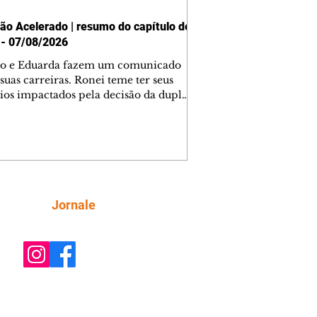
ão Acelerado | resumo do capítulo de
 - 07/08/2026
o e Eduarda fazem um comunicado
suas carreiras. Ronei teme ter seus
ios impactados pela decisão da dupla.
e decide prestar queixa contra
ica. Gael descobre que Naiane passou
ações sigilosas para Talita. Ronei
ra Verônica novamente e descobre
la deixou Bom Retorno. Gael se
ciona com Naiane. Valéria anuncia
e mudará de país, e Eduarda se
Siga
Jornale
upa com Sol. Palhares desconfia de
a em relação a Zilá. Ronei e Cinara
nfia