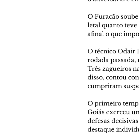
O Furacão soube s
letal quanto teve
afinal o que impo
O técnico Odair 
rodada passada, 
Três zagueiros na
disso, contou com
cumpriram suspe
O primeiro tempo 
Goiás exerceu um
defesas decisiva
destaque individ