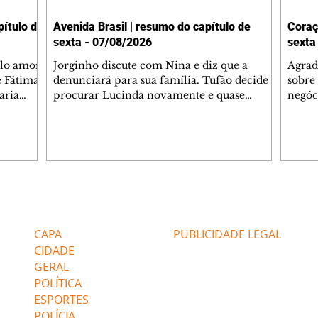
ítulo de
Avenida Brasil | resumo do capítulo de
Coraç
sexta - 07/08/2026
sexta
elo amor
Jorginho discute com Nina e diz que a
Agrad
e Fátima
denunciará para sua família. Tufão decide
sobre 
aria
procurar Lucinda novamente e quase
negóc
u
encontra Nina no lixão. Débora se
Janet
do,
preocupa com Jorginho. Monalisa pede que
Verôn
esteve
Olenka não a deixe sozinha. Tufão
inform
 Alika o
encontra Jorginho e o leva para casa. Max é
procu
. Chinua
hostil com Carminha. Diógenes se irrita
que e
quando Tavinho diz que não negociará o
decep
 Pascoal
passe de Roni por causa de sua sexualidade.
que s
Editorias
Editais Certificados
re que
Janaína admite para Jorginho que Lúcio e
preoc
r aos
Max estavam envolvidos na tentativa de
Cinar
CAPA
PUBLICIDADE LEGAL
assalto à
desco
CIDADE
GERAL
POLÍTICA
ESPORTES
POLÍCIA