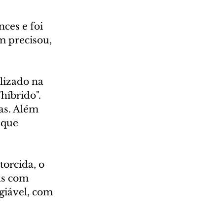
ces e foi 
m precisou, 
lizado na 
íbrido". 
as. Além 
 que 
orcida, o 
as com 
giável, com 