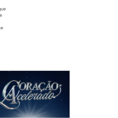
que 
e 
ce 