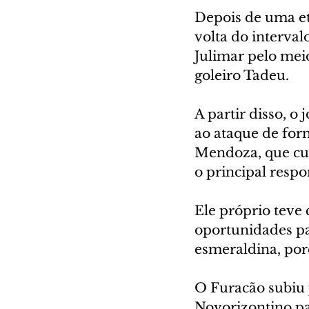
Depois de uma et
volta do interva
Julimar pelo meio
goleiro Tadeu.
A partir disso, o
ao ataque de for
Mendoza, que cum
o principal respo
Ele próprio teve
oportunidades pa
esmeraldina, poré
O Furacão subiu p
Novorizontino pa