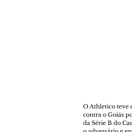
O Athletico teve 
contra o Goiás po
da Série B do Ca
o adversário e e