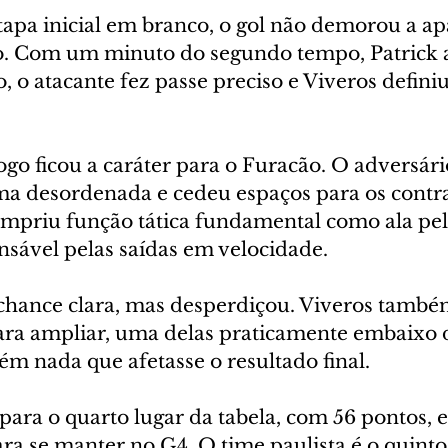
apa inicial em branco, o gol não demorou a ap
lo. Com um minuto do segundo tempo, Patrick 
, o atacante fez passe preciso e Viveros definiu
 jogo ficou a caráter para o Furacão. O adversári
ma desordenada e cedeu espaços para os contra
priu função tática fundamental como ala pela 
nsável pelas saídas em velocidade.
 chance clara, mas desperdiçou. Viveros tamb
ra ampliar, uma delas praticamente embaixo 
m nada que afetasse o resultado final.
ara o quarto lugar da tabela, com 56 pontos, e
ra se manter no G4. O time paulista é o quinto