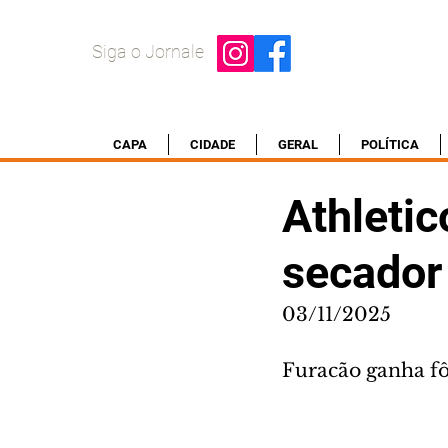
Siga o Jornale
CAPA
CIDADE
GERAL
POLÍTICA
Athletic
secador
03/11/2025
Furacão ganha fô