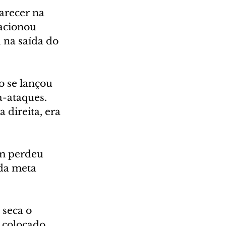
arecer na 
acionou 
 na saída do 
o se lançou 
-ataques. 
direita, era 
ém perdeu 
da meta 
 seca o 
 colocado, 